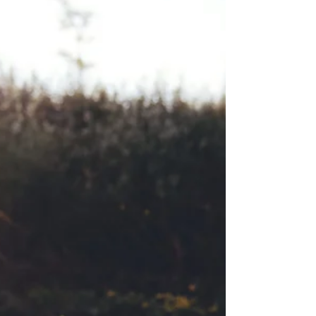
Devocional Dice a cualquier simple: Ven acá.
A los faltos de cordura dice: Venid, comed mi
pan, y bebed del vino que yo he mezclado....