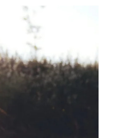
27 jun 2022
2 min de lectura
JUNIO 2022
Día lunes 27 de junio del año 2022
Devocional La sabiduría edificó su casa, labró
sus siete columnas. Mató sus víctimas, mezcló
su vino, y puso su mesa. Envió sus criadas;...