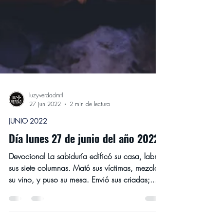
luzyverdadmtl