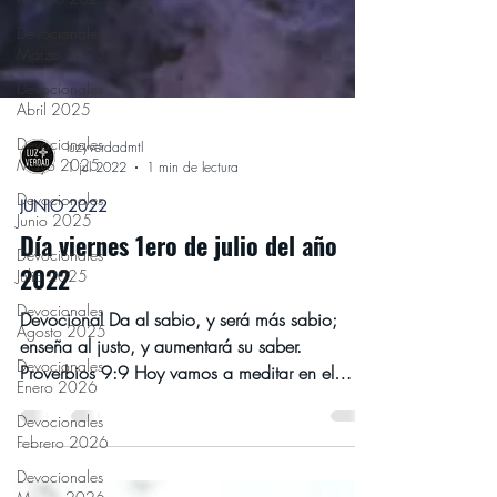
Devocionales
Marzo 2025
Devocionales
Abril 2025
Devocionales
Mayo 2025
Devocionales
luzyverdadmtl
Junio 2025
1 jul 2022
1 min de lectura
Devocionales
JUNIO 2022
Julio 2025
Día viernes 1ero de julio del año
Devocionales
2022
Agosto 2025
Devocionales
Devocional Da al sabio, y será más sabio;
Enero 2026
enseña al justo, y aumentará su saber.
Devocionales
Proverbios 9:9 Hoy vamos a meditar en el
Febrero 2026
verso 9,...
Devocionales