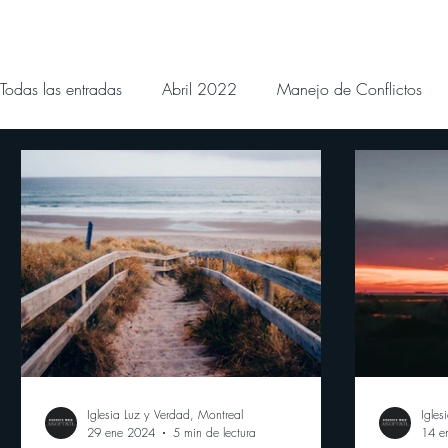
Todas las entradas
Abril 2022
Manejo de Conflictos
Noviembre 2022
Diciembre 2022
Enero 2023
Agosto 2023
Septiembre 2023
Octubre 2023
Mayo 2024
Devocionales Junio 2024
Devocional
Iglesia Luz y Verdad, Montreal
Igles
29 ene 2024
5 min de lectura
14 e