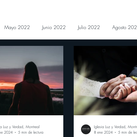
Mayo 2022
Junio 2022
Julio 2022
Agosto 20
Febrero 2023
Marzo 2023
Abril 2023
Mayo
Noviembre 2023
Diciembre 2023
Enero 2024
es Julio 2024
Devocionales Agosto 2024
ia Luz y Verdad, Montreal
Iglesia Luz y Verdad, Montr
ne 2024
5 min de lectura
8 ene 2024
5 min de le