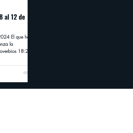
8 al 12 de
2024 El que halla
anza la
roverbios 18:22