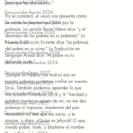
Devocionales Julio 2024
para que las disfrutemos.” 
Devocionales Agosto 2024
Por el contrario, el verso nos presenta cómo 
Devocionales Septiembre 2024
se siente la persona que pasa por la 
pobreza. La versión Reina Valera dice “y el 
Devocionales Octubre 2024
desmayo de los pobres es su pobreza.” La 
Nueva Traducción Viviente dice “La pobreza 
Proverbios 27
del pobre es su ruina.” La Traducción en 
Devocionales Noviembre 2024
Lenguaje Actual dice “Al pobre no lo 
defiende nada.” 
Devocionales Diciembre 2024
Devocionales Enero 2025
Siempre la Palabra nos motiva aún en 
nuestra pobreza podamos confiar en nuestro 
Devocionales Febrero 2025
Dios. También podemos aprender lo que 
Devocionales Marzo 2025
nos enseña Proverbios 30:8 y 9 “Vanidad y 
palabra mentirosa aparta de mí; no me des 
Devocionales Abril 2025
pobreza ni riquezas; mantenme del pan 
Devocionales Mayo 2025
necesario; no sea que me sacie, y te 
niegue, y diga: ¿Quién es Jehová? O que, 
Devocionales Junio 2025
siendo pobre, hurte, y blasfeme el nombre 