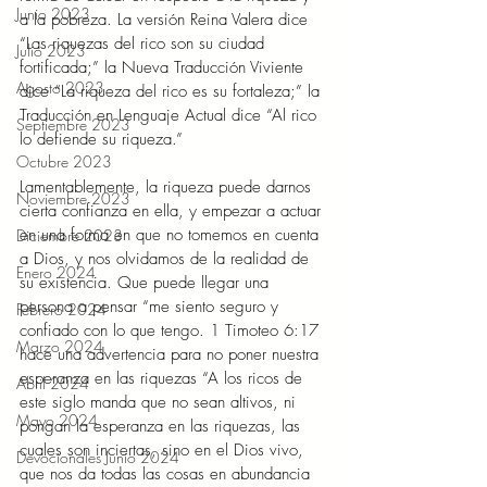
Junio 2023
a la pobreza. La versión Reina Valera dice 
“Las riquezas del rico son su ciudad 
Julio 2023
fortificada;” la Nueva Traducción Viviente 
Agosto 2023
dice “La riqueza del rico es su fortaleza;” la 
Traducción en Lenguaje Actual dice “Al rico 
Septiembre 2023
lo defiende su riqueza.” 
Octubre 2023
Lamentablemente, la riqueza puede darnos 
Noviembre 2023
cierta confianza en ella, y empezar a actuar 
en una forma en que no tomemos en cuenta 
Diciembre 2023
a Dios, y nos olvidamos de la realidad de 
Enero 2024
su existencia. Que puede llegar una 
persona a pensar “me siento seguro y 
Febrero 2024
confiado con lo que tengo. 1 Timoteo 6:17 
Marzo 2024
hace una advertencia para no poner nuestra 
esperanza en las riquezas “A los ricos de 
Abril 2024
este siglo manda que no sean altivos, ni 
Mayo 2024
pongan la esperanza en las riquezas, las 
cuales son inciertas, sino en el Dios vivo, 
Devocionales Junio 2024
que nos da todas las cosas en abundancia 