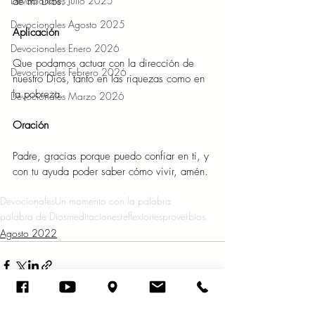
Devocionales Julio 2025
de mi Dios. 
Devocionales Agosto 2025
Aplicación 
Devocionales Enero 2026
Que podamos actuar con la dirección de 
Devocionales Febrero 2026
nuestro Dios, tanto en las riquezas como en 
la pobreza. 
Devocionales Marzo 2026
Oración 
Padre, gracias porque puedo confiar en ti, y 
con tu ayuda poder saber cómo vivir, amén. 
Devocionales
Un momento con la palabra
palabra de Dios
meditaciones
reflexiones
proverbios
Agosto 2022