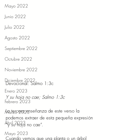
Mayo 2022
Junio 2022
Julio 2022
Agosto 2022
Septiembre 2022
Octubre 2022
Noviembre 2022
Diciembre 2022
Devocional: Salmo 1:3c 
Enero 2023
Y su hoja no cae; Salmo 1:3c  
Febrero 2023
La tercera enseñanza de este verso la 
Marzo 2023
podemos extraer de esta pequeña expresión 
Abril 2023
“y su hoja no cae”. 
Mayo 2023
Cuando vemos que una planta o un árbol 