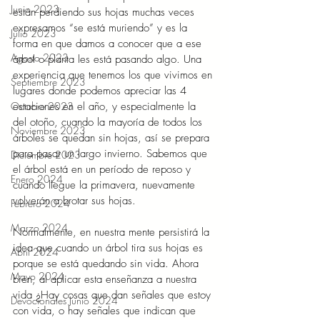
Junio 2023
están perdiendo sus hojas muchas veces 
expresamos “se está muriendo” y es la 
Julio 2023
forma en que damos a conocer que a ese 
Agosto 2023
árbol o planta les está pasando algo. Una 
experiencia que tenemos los que vivimos en 
Septiembre 2023
lugares donde podemos apreciar las 4 
estaciones en el año, y especialmente la 
Octubre 2023
del otoño, cuando la mayoría de todos los 
Noviembre 2023
árboles se quedan sin hojas, así se prepara 
para pasar un largo invierno. Sabemos que 
Diciembre 2023
el árbol está en un período de reposo y 
Enero 2024
cuando llegue la primavera, nuevamente 
volverán a brotar sus hojas. 
Febrero 2024
Marzo 2024
Normalmente, en nuestra mente persistirá la 
idea que cuando un árbol tira sus hojas es 
Abril 2024
porque se está quedando sin vida. Ahora 
Mayo 2024
bien, al aplicar esta enseñanza a nuestra 
vida ¿Hay cosas que dan señales que estoy 
Devocionales Junio 2024
con vida, o hay señales que indican que 