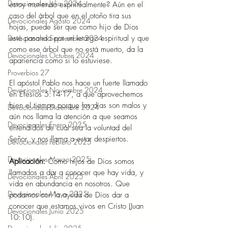
Devocionales Julio 2024
estoy muriendo espiritualmente? Aún en el 
caso del árbol que en el otoño tira sus 
Devocionales Agosto 2024
hojas, puede ser que como hijo de Dios 
esté pasando por un letargo espiritual y que 
Devocionales Septiembre 2024
como ese árbol que no está muerto, da la 
Devocionales Octubre 2024
apariencia como si lo estuviese.  
Proverbios 27
El apóstol Pablo nos hace un fuerte llamado 
Devocionales Noviembre 2024
en Efesios 5:14-17, a que aprovechemos 
bien el tiempo porque los días son malos y 
Devocionales Diciembre 2024
aún nos llama la atención a que seamos 
Devocionales Enero 2025
entendidos de cuál sea la voluntad del 
Señor, y nos llama a estar despiertos. 
Devocionales Febrero 2025
Devocionales Marzo 2025
Aplicación: 
Como hijos de Dios somos 
llamados a dar a conocer que hay vida, y 
Devocionales Abril 2025
vida en abundancia en nosotros. Que 
Devocionales Mayo 2025
podamos con la ayuda de Dios dar a 
conocer que estamos vivos en Cristo (Juan 
Devocionales Junio 2025
10:10). 