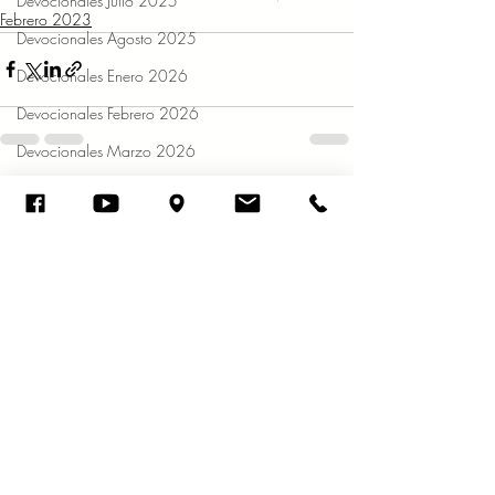
Devocionales Julio 2025
Febrero 2023
Devocionales Agosto 2025
Devocionales Enero 2026
Devocionales Febrero 2026
Devocionales Marzo 2026
Entradas recientes
Ver todo