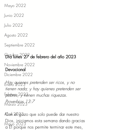
Mayo 2022
Junio 2022
Julio 2022
Agosto 2022
Septiembre 2022
Octubre 2022
Día lunes 27 de febrero del año 2023
Noviembre 2022
Devocional
Diciembre 2022
Hay quienes pretenden ser ricos, y no 
Enero 2023
tienen nada; y hay quienes pretenden ser 
Febrero 2023
pobres, y tienen muchas riquezas. 
Proverbios 13:7
Marzo 2023
Abril 2023
Con el gozo que solo puede dar nuestro 
Dios, iniciamos esta semana dando gracias 
Mayo 2023
a Él porque nos permite terminar este mes, 