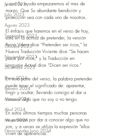
y con Su ayuda empezaremos el mes de 
Junio 2023
marzo. Que Su abundante bendición y 
Julio 2023
protección sea con cada uno de nosotros.
Agosto 2023
El énfasis que haremos en el verso de hoy, 
Septiembre 2023
está en la actitud de pretender, la versión 
Reina Valera dice “Pretenden ser ricos,” la 
Octubre 2023
Nueva Traducción Viviente dice “Se hacen 
Noviembre 2023
pasar por ricos,” y la Traducción en 
Lenguaje Actual dice “Dicen ser ricos.”
Diciembre 2023
Enero 2024
En esta parte del verso, la palabra pretender 
puede tener el significado de: aparentar, 
Febrero 2024
fingir y ocultar; llevando consigo el dar a 
Marzo 2024
conocer algo que no soy o no tengo.
Abril 2024
En estos últimos tiempos muchas personas 
se esmeran por dar a conocer algo que no 
Mayo 2024
son, y a veces se utiliza la expresión “ellos 
Devocionales Junio 2024
viven de apariencias.”