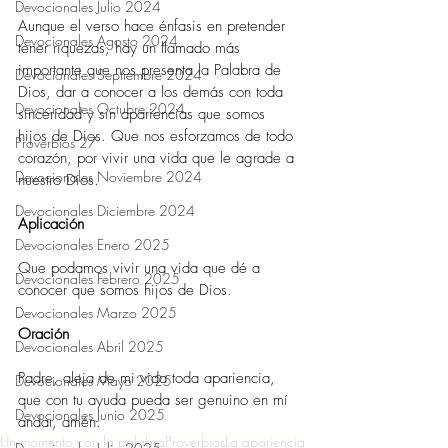
Devocionales Julio 2024
Aunque el verso hace énfasis en pretender 
Devocionales Agosto 2024
tener riquezas, hay un llamado más 
importante que nos presenta la Palabra de 
Devocionales Septiembre 2024
Dios, dar a conocer a los demás con toda 
Devocionales Octubre 2024
sinceridad y sin apariencias que somos 
hijos de Dios. Que nos esforzamos de todo 
Proverbios 27
corazón, por vivir una vida que le agrade a 
Devocionales Noviembre 2024
nuestro Dios.
Devocionales Diciembre 2024
Aplicación 
Devocionales Enero 2025
Que podamos vivir una vida que dé a 
Devocionales Febrero 2025
conocer que somos hijos de Dios. 
Devocionales Marzo 2025
Oración 
Devocionales Abril 2025
Padre, aleja de mi vida toda apariencia, 
Devocionales Mayo 2025
que con tu ayuda pueda ser genuino en mí 
Devocionales Junio 2025
andar, amén.
Un momento con la palabra
Proverbios
La apariencia