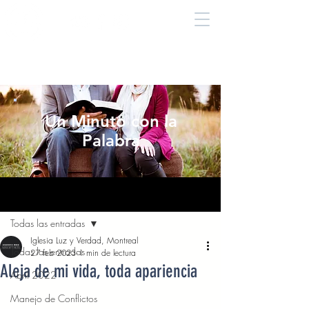
Un Minuto con la
Palabra
Entrada
Todas las entradas
Iglesia Luz y Verdad, Montreal
Todas las entradas
27 feb 2023
1 min de lectura
Aleja de mi vida, toda apariencia
Abril 2022
Manejo de Conflictos