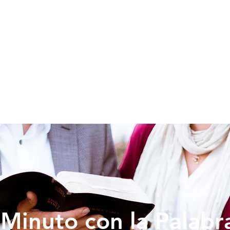
SOY NUEVO
EDUCACION
PREDICAS
DONAR
VIDA IG
Minuto con la Palabr