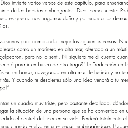
s invierte varios versos de este capítulo, para enseñarno
minio de las bebidas embriagantes, Dios, como nuestro Pad
elo es que no nos hagamos daño y por ende a los demás.
ios.
 versiones para comprender mejor los siguientes versos: Nu
balearás como un marinero en alta mar, aferrado a un másti
golpearon, pero no lo sentí. Ni siquiera me di cuenta cua
rtaré para ir en busca de otro trago?” La Traducción en L
tás en un barco, navegando en alta mar. Te herirán y no te 
tirás. Y cuando te despiertes sólo una idea vendrá a tu me
opa!”
entan un cuadro muy triste, pero bastante detallado, dánd
egar la situación de una persona que se ha convertido en 
dido el control del licor en su vida. Perderá totalmente el 
nterés cuando vuelva en sí es seguir embriagándose. Porque