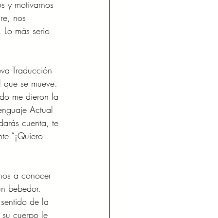
s y motivarnos 
re, nos 
 Lo más serio 
eva Traducción 
l que se mueve. 
ndo me dieron la 
enguaje Actual 
darás cuenta, te 
nte “¡Quiero 
onos a conocer 
un bebedor. 
sentido de la 
 su cuerpo le 