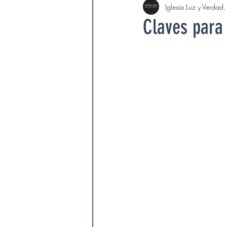
Iglesia Luz y Verdad
Agosto 2022
Septiembre 
Claves para
Febrero 2023
Marzo 2023
Septiembre 2023
Octubre 
Marzo 2024
Abril 2024
Devocionales Agosto 2024