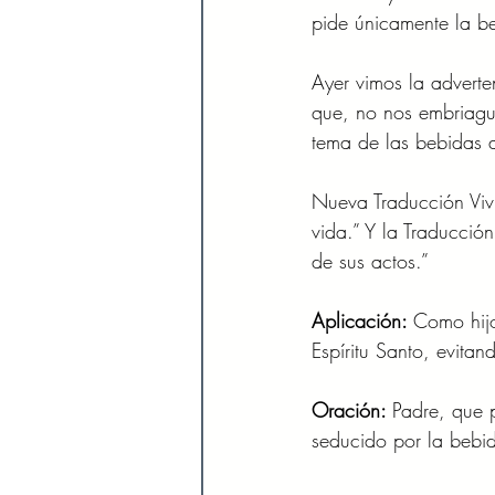
pide únicamente la b
Ayer vimos la adverte
que, no nos embriague
tema de las bebidas a
Nueva Traducción Vivi
vida.” Y la Traducció
de sus actos.”
Aplicación: 
Como hijo
Espíritu Santo, evita
Oración: 
Padre, que p
seducido por la bebi