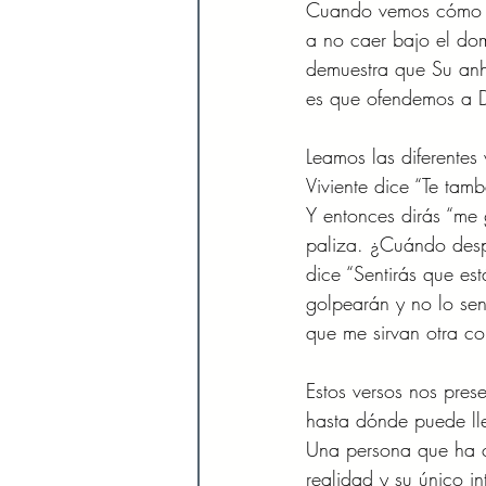
Cuando vemos cómo Dio
a no caer bajo el do
demuestra que Su anh
es que ofendemos a D
Leamos las diferentes
Viviente dice “Te tam
Y entonces dirás “me 
paliza. ¿Cuándo despe
dice “Sentirás que es
golpearán y no lo sen
que me sirvan otra c
Estos versos nos pres
hasta dónde puede ll
Una persona que ha ce
realidad y su único i