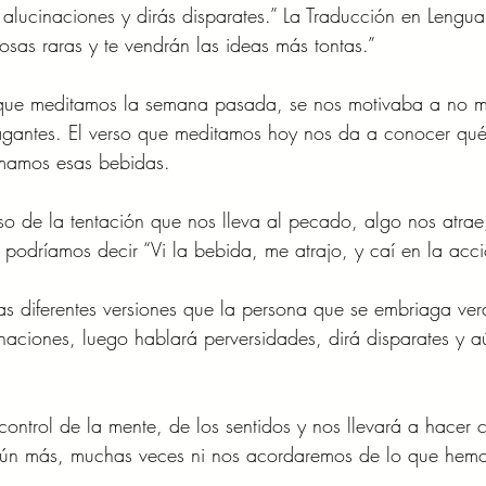
 alucinaciones y dirás disparates.” La Traducción en Lengua
osas raras y te vendrán las ideas más tontas.”
 que meditamos la semana pasada, se nos motivaba a no mira
agantes. El verso que meditamos hoy nos da a conocer qu
mamos esas bebidas.
o de la tentación que nos lleva al pecado, algo nos atrae
; podríamos decir “Vi la bebida, me atrajo, y caí en la acc
las diferentes versiones que la persona que se embriaga ver
inaciones, luego hablará perversidades, dirá disparates y 
 control de la mente, de los sentidos y nos llevará a hacer
Aún más, muchas veces ni nos acordaremos de lo que hem