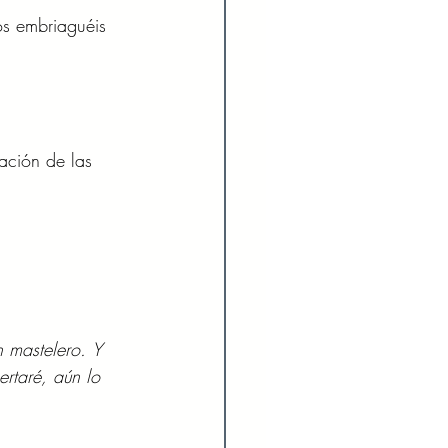
os embriaguéis 
ación de las 
 mastelero.
Y 
rtaré, aún lo 