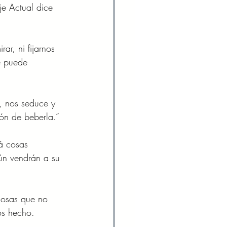
je Actual dice 
r, ni fijarnos 
é puede 
, nos seduce y 
ión de beberla.”
á cosas 
aún vendrán a su 
 cosas que no 
os hecho.