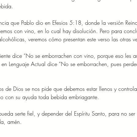
ebida.
ncia que Pablo dio en Efesios 5:18, donde la versión Reina
mos con vino, en lo cual hay disolución. Pero para conclui
lcohólicas, veremos cómo presentan este verso las otras ve
ente dice “No se emborrachen con vino, porque eso les ar
n en Lenguaje Actual dice “No se emborrachen, pues perder
s de Dios se nos pide que debemos estar llenos y controla
ndo con su ayuda toda bebida embriagante.
ueda serte fiel, y depender del Espíritu Santo, para no ser 
da, amén.