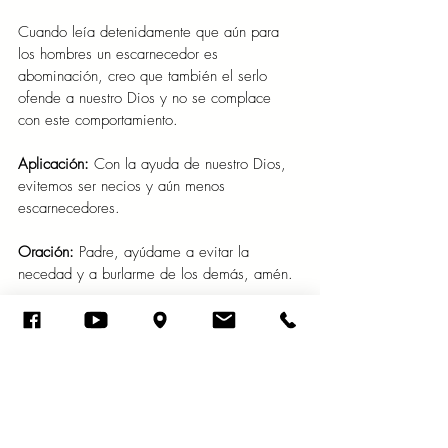
Cuando leía detenidamente que aún para 
los hombres un escarnecedor es 
abominación, creo que también el serlo 
ofende a nuestro Dios y no se complace 
con este comportamiento.
Aplicación:
 Con la ayuda de nuestro Dios, 
evitemos ser necios y aún menos 
escarnecedores.
Oración:
 Padre, ayúdame a evitar la 
necedad y a burlarme de los demás, amén.
Viernes 26 de julio del año 2024
Si fueres flojo en el día de trabajo, tu fuerza 
será reducida. Proverbios 24:10