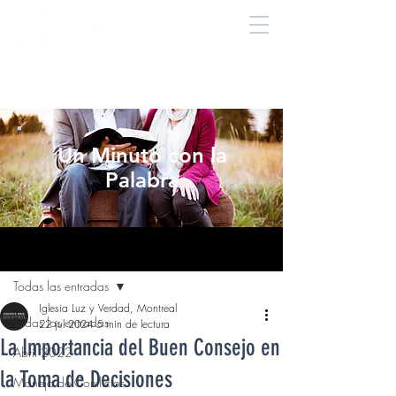
Un Minuto con la
Palabra
Entrada
Todas las entradas
Iglesia Luz y Verdad, Montreal
Todas las entradas
22 jul 2024
5 min de lectura
La Importancia del Buen Consejo en
Abril 2022
la Toma de Decisiones
Manejo de Conflictos