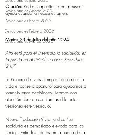
Devocionales Julio 2025
Oración: 
Padre, capacítame para buscar 
Devocionales Agosto 2025
ayuda cuando la necesite, amén.
Devocionales Enero 2026
Devocionales Febrero 2026
Martes 23 de julio del año 2024
Devocionales Marzo 2026
Alta está para el insensato la sabiduría; en 
la puerta no abrirá él su boca. Proverbios 
24:7
La Palabra de Dios siempre trae a nuestra 
vida el consejo oportuno para ayudarnos a 
tomar buenas decisiones. Leamos con 
atención cómo presentan las diferentes 
versiones este versículo.
Nueva Traducción Viviente dice “La 
sabiduría es demasiado elevada para los 
necios. Entre los líderes en la puerta de la 