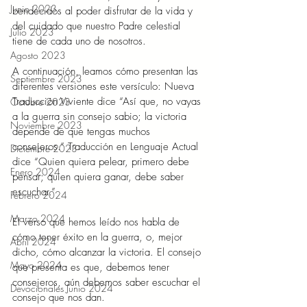
Junio 2023
bendecidos al poder disfrutar de la vida y 
del cuidado que nuestro Padre celestial 
Julio 2023
tiene de cada uno de nosotros.
Agosto 2023
A continuación, leamos cómo presentan las 
Septiembre 2023
diferentes versiones este versículo: Nueva 
Traducción Viviente dice “Así que, no vayas 
Octubre 2023
a la guerra sin consejo sabio; la victoria 
Noviembre 2023
depende de que tengas muchos 
consejeros.” Traducción en Lenguaje Actual 
Diciembre 2023
dice “Quien quiera pelear, primero debe 
Enero 2024
pensar; quien quiera ganar, debe saber 
escuchar.”
Febrero 2024
Marzo 2024
El verso que hemos leído nos habla de 
cómo tener éxito en la guerra, o, mejor 
Abril 2024
dicho, cómo alcanzar la victoria. El consejo 
Mayo 2024
que presenta es que, debemos tener 
consejeros, aún debemos saber escuchar el 
Devocionales Junio 2024
consejo que nos dan.