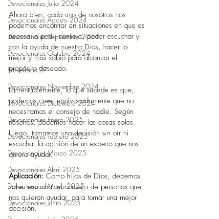
Devocionales Julio 2024
Ahora bien, cada uno de nosotros nos 
Devocionales Agosto 2024
podemos encontrar en situaciones en que es 
necesario pedir consejo, poder escuchar y 
Devocionales Septiembre 2024
con la ayuda de nuestro Dios, hacer lo 
Devocionales Octubre 2024
mejor y más sabio para alcanzar el 
propósito deseado.
Proverbios 27
Devocionales Noviembre 2024
Lamentablemente, lo que sucede es que, 
podemos creer equivocadamente que no 
Devocionales Diciembre 2024
necesitamos el consejo de nadie. Según 
Devocionales Enero 2025
nosotros, podemos hacer las cosas solos. 
Luego, tomamos una decisión sin oír ni 
Devocionales Febrero 2025
escuchar la opinión de un experto que nos 
Devocionales Marzo 2025
quiera ayudar.
Devocionales Abril 2025
Aplicación:
 Como hijos de Dios, debemos 
Devocionales Mayo 2025
saber escuchar el consejo de personas que 
nos quieran ayudar, para tomar una mejor 
Devocionales Junio 2025
decisión.