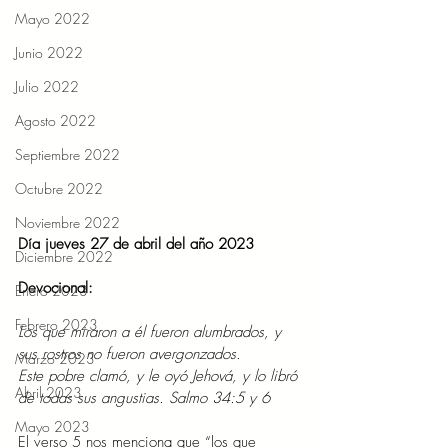
Mayo 2022
Junio 2022
Julio 2022
Agosto 2022
Septiembre 2022
Octubre 2022
Noviembre 2022
Día jueves 27 de abril del año 2023
Diciembre 2022
Devocional:
Enero 2023
Febrero 2023
Los que miraron a él fueron alumbrados, y 
sus rostros no fueron avergonzados.
Marzo 2023
Este pobre clamó, y le oyó Jehová, y lo libró 
Abril 2023
de todas sus angustias. Salmo 34:5 y 6
Mayo 2023
El verso 5 nos menciona que “los que 