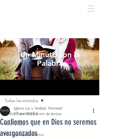
Un Minuto con la
Palabra
Entrada
Todas las entradas
Iglesia Luz y Verdad, Montreal
Todas las entradas
27 abr 2023
2 min de lectura
Confiemos que en Dios no seremos
Abril 2022
avergonzados
Manejo de Conflictos