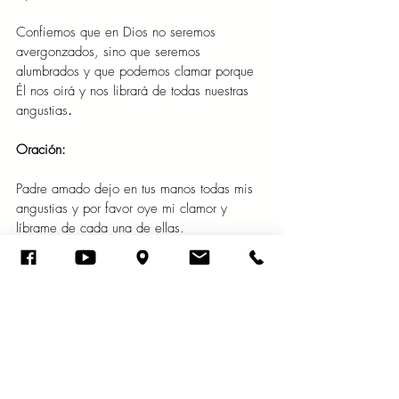
Confiemos que en Dios no seremos 
avergonzados, sino que seremos 
alumbrados y que podemos clamar porque 
Él nos oirá y nos librará de todas nuestras 
angustias
.
Oración:
Padre amado dejo en tus manos todas mis 
angustias y por favor oye mi clamor y 
líbrame de cada una de ellas.
Un momento con la palabra
palabra de Dios
meditaciones
reflexiones
iglesia luz y verdad
Confianza en Dios
sabiduría
Salvación de Jesús
Salmos
Abril 2022