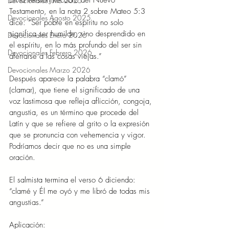
En la versión Recobro del Nuevo 
Devocionales Julio 2025
Testamento, en la nota 2 sobre Mateo 5:3 
Devocionales Agosto 2025
dice: “Ser pobre en espíritu no solo 
significa ser humilde, sino desprendido en 
Devocionales Enero 2026
el espíritu, en lo más profundo del ser sin 
Devocionales Febrero 2026
aferrarse a las cosas viejas.”
Devocionales Marzo 2026
Después aparece la palabra “clamó” 
(clamar), que tiene el significado de una 
voz lastimosa que refleja aflicción, congoja, 
angustia, es un término que procede del 
Latín y que se refiere al grito o la expresión 
que se pronuncia con vehemencia y vigor. 
Podríamos decir que no es una simple 
oración.
El salmista termina el verso 6 diciendo: 
“clamé y Él me oyó y me libró de todas mis 
angustias.”
Aplicación: