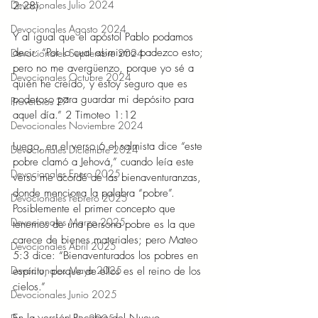
Devocionales Julio 2024
2:28).
Devocionales Agosto 2024
Y al igual que el apóstol Pablo podamos 
decir: “Por lo cual asimismo padezco esto; 
Devocionales Septiembre 2024
pero no me avergüenzo, porque yo sé a 
Devocionales Octubre 2024
quién he creído, y estoy seguro que es 
poderoso para guardar mi depósito para 
Proverbios 27
aquel día.” 2 Timoteo 1:12
Devocionales Noviembre 2024
Luego, en el verso 6 el salmista dice “este 
Devocionales Diciembre 2024
pobre clamó a Jehová,” cuando leía este 
Devocionales Enero 2025
verso me acordé de las bienaventuranzas, 
donde menciona la palabra “pobre”. 
Devocionales Febrero 2025
Posiblemente el primer concepto que 
Devocionales Marzo 2025
tenemos de una persona pobre es la que 
carece de bienes materiales; pero Mateo 
Devocionales Abril 2025
5:3 dice: “Bienaventurados los pobres en 
Devocionales Mayo 2025
espíritu, porque de ellos es el reino de los 
cielos.”
Devocionales Junio 2025