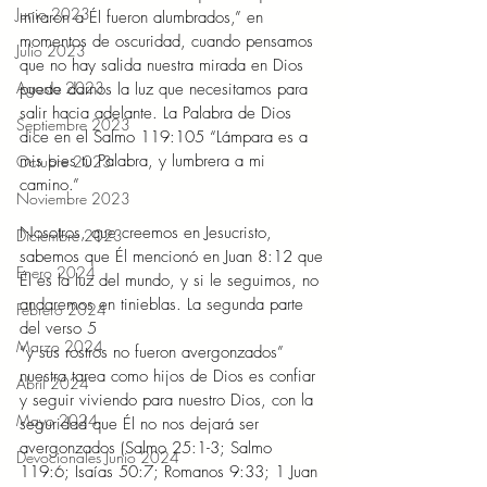
Junio 2023
miraron a Él fueron alumbrados,” en 
momentos de oscuridad, cuando pensamos 
Julio 2023
que no hay salida nuestra mirada en Dios 
Agosto 2023
puede darnos la luz que necesitamos para 
salir hacia adelante. La Palabra de Dios 
Septiembre 2023
dice en el Salmo 119:105 “Lámpara es a 
mis pies tu Palabra, y lumbrera a mi 
Octubre 2023
camino.”
Noviembre 2023
Nosotros, que creemos en Jesucristo, 
Diciembre 2023
sabemos que Él mencionó en Juan 8:12 que 
Enero 2024
Él es la luz del mundo, y si le seguimos, no 
andaremos en tinieblas. La segunda parte 
Febrero 2024
del verso 5 
Marzo 2024
“y sus rostros no fueron avergonzados” 
nuestra tarea como hijos de Dios es confiar 
Abril 2024
y seguir viviendo para nuestro Dios, con la 
Mayo 2024
seguridad que Él no nos dejará ser 
avergonzados (Salmo 25:1-3; Salmo 
Devocionales Junio 2024
119:6; Isaías 50:7; Romanos 9:33; 1 Juan 