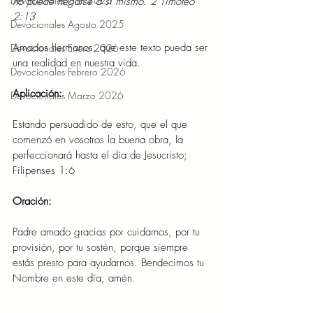
Devocionales Julio 2025
no puede negarse a sí mismo. 2 Timoteo 
2:13
Devocionales Agosto 2025
Amados hermanos, que este texto pueda ser 
Devocionales Enero 2026
una realidad en nuestra vida.
Devocionales Febrero 2026
Aplicación:
Devocionales Marzo 2026
Estando persuadido de esto, que el que 
comenzó en vosotros la buena obra, la 
perfeccionará hasta el día de Jesucristo; 
Filipenses 1:6
Oración:
Padre amado gracias por cuidarnos, por tu 
provisión, por tu sostén, porque siempre 
estás presto para ayudarnos. Bendecimos tu 
Nombre en este día, amén.