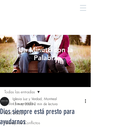
Un Minuto con la
Palabra
Entrada
Todas las entradas
Iglesia Luz y Verdad, Montreal
Todas las entradas
15 may 2023
2 min de lectura
Dios siempre está presto para
Abril 2022
ayudarnos
Manejo de Conflictos