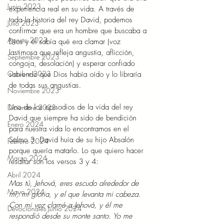
Junio 2023
experiencia real en su vida. A través de 
toda la historia del rey David, podemos 
Julio 2023
confirmar que era un hombre que buscaba a 
Agosto 2023
Dios y él sabía qué era clamar (voz 
lastimosa que refleja angustia, aflicción, 
Septiembre 2023
congoja, desolación) y esperar confiado 
Octubre 2023
sabiendo que Dios había oído y lo libraría 
de todas sus angustias.
Noviembre 2023
Uno de los episodios de la vida del rey 
Diciembre 2023
David que siempre ha sido de bendición 
Enero 2024
para nuestra vida lo encontramos en el 
Salmo 3. David huía de su hijo Absalón 
Febrero 2024
porque quería matarlo. Lo que quiero hacer 
Marzo 2024
resaltar son los versos 3 y 4:
Abril 2024
Mas tú, Jehová, eres escudo alrededor de 
Mayo 2024
mí; mi gloria, y el que levanta mi cabeza. 
Con mi voz clamé a Jehová, y él me 
Devocionales Junio 2024
respondió desde su monte santo. Yo me 