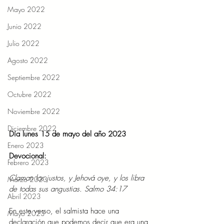
Mayo 2022
Junio 2022
Julio 2022
Agosto 2022
Septiembre 2022
Octubre 2022
Noviembre 2022
Diciembre 2022
Día lunes 15 de mayo del año 2023
Enero 2023
Devocional:
Febrero 2023
Claman los justos, y Jehová oye, y los libra 
Marzo 2023
de todas sus angustias. Salmo 34:17
Abril 2023
En este verso, el salmista hace una 
Mayo 2023
declaración que podemos decir que era una 