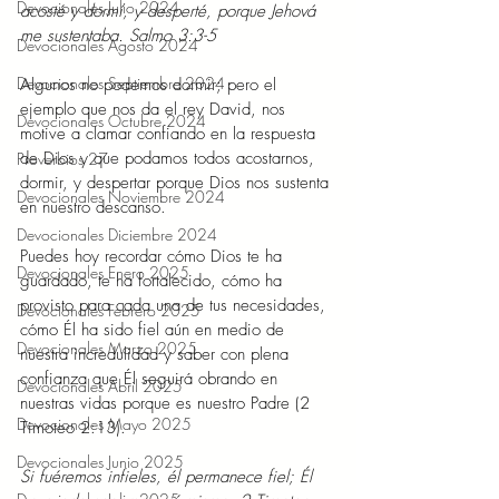
Devocionales Julio 2024
acosté y dormí, y desperté, porque Jehová 
me sustentaba. Salmo 3:3-5
Devocionales Agosto 2024
Devocionales Septiembre 2024
Algunos no podemos dormir; pero el 
ejemplo que nos da el rey David, nos 
Devocionales Octubre 2024
motive a clamar confiando en la respuesta 
de Dios y que podamos todos acostarnos, 
Proverbios 27
dormir, y despertar porque Dios nos sustenta 
Devocionales Noviembre 2024
en nuestro descanso.
Devocionales Diciembre 2024
Puedes hoy recordar cómo Dios te ha 
Devocionales Enero 2025
guardado, te ha fortalecido, cómo ha 
provisto para cada una de tus necesidades, 
Devocionales Febrero 2025
cómo Él ha sido fiel aún en medio de 
Devocionales Marzo 2025
nuestra incredulidad y saber con plena 
confianza que Él seguirá obrando en 
Devocionales Abril 2025
nuestras vidas porque es nuestro Padre (2 
Devocionales Mayo 2025
Timoteo 2:13).
Devocionales Junio 2025
Si fuéremos infieles, él permanece fiel; Él 