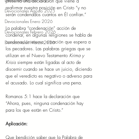
Devocionales Julio 2025
presenta una declaración que viene a 
reafirmar nuestra posición en Cristo “y no 
Devocionales Agosto 2025
serán condenados cuantos en Él confían.”
Devocionales Enero 2026
La palabra “condenación” acción de 
Devocionales Febrero 2026
condenar, en algunas religiones se habla de 
condenación eterna, situación que espera a 
Devocionales Marzo 2026
los pecadores. Las palabras griegas que se 
utilizan en el Nuevo Testamento 
Krima y 
Krisis 
siempre están ligadas al acto de 
discernir cuando se hace un juicio, diciendo 
que el veredicto es negativo o adverso para 
el acusado. Lo cual significa una pena.
Romanos 5:1 hace la declaración que 
“Ahora, pues, ninguna condenación hay 
para los que están en Cristo.”
Aplicación:
Que bendición saber que la Palabra de 