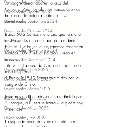
Devocionales Julio 2024
su sangre derramada en la cruz del 
Calvario. Veremos algunos versos que nos 
Devocionales Agosto 2024
hablan de la palabra redimir o sus 
Devocionales Septiembre 2024
sinónimos.
Devocionales Octubre 2024
Isaías 50:2 Se nos menciona que la mano 
Proverbios 27
de Dios no se ha acortado para redimir.
Efesios 1:7 En Jesucristo tenemos redención.
Devocionales Noviembre 2024
Marcos 10:45 Jesucristo dio su vida en 
rescate.
Devocionales Diciembre 2024
Tito 2:14 La obra de Cristo nos redime de 
Devocionales Enero 2025
toda iniquidad.
1 Pedro 1:18-19 Somos redimidos por la 
Devocionales Febrero 2025
sangre de Cristo.
Devocionales Marzo 2025
Jesús nos ha libertado, nos ha redimido por 
Devocionales Abril 2025
Su sangre, a Él sea la honra y la gloria hoy 
Devocionales Mayo 2025
y siempre.
Devocionales Junio 2025
La segunda parte del verso también nos 