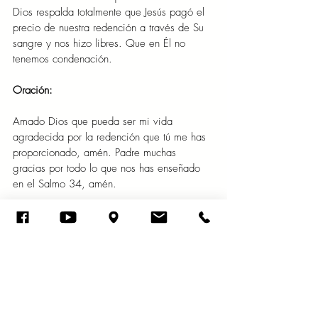
Dios respalda totalmente que Jesús pagó el 
precio de nuestra redención a través de Su 
sangre y nos hizo libres. Que en Él no 
tenemos condenación.
Oración:
Amado Dios que pueda ser mi vida 
agradecida por la redención que tú me has 
proporcionado, amén. Padre muchas 
gracias por todo lo que nos has enseñado 
en el Salmo 34, amén.
Un momento con la palabra
palabra de Dios
Confianza en Dios
Evangelio de Jesús
sabiduría
Salmos
Mayo 2023