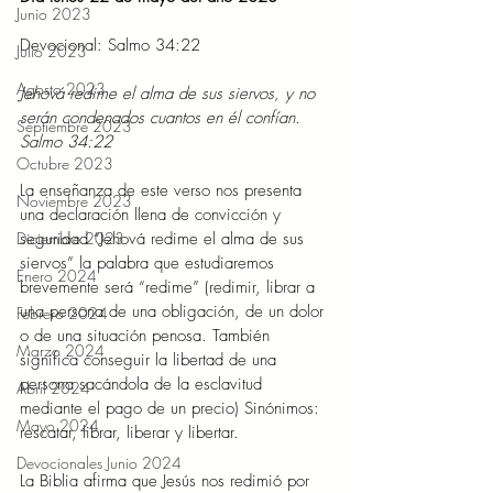
Junio 2023
Devocional: Salmo 34:22
Julio 2023
Agosto 2023
Jehová redime el alma de sus siervos, y no 
serán condenados cuantos en él confían. 
Septiembre 2023
Salmo 34:22
Octubre 2023
La enseñanza de este verso nos presenta 
Noviembre 2023
una declaración llena de convicción y 
Diciembre 2023
seguridad “Jehová redime el alma de sus 
siervos” la palabra que estudiaremos 
Enero 2024
brevemente será “redime” (redimir, librar a 
una persona de una obligación, de un dolor 
Febrero 2024
o de una situación penosa. También 
Marzo 2024
significa conseguir la libertad de una 
persona sacándola de la esclavitud 
Abril 2024
mediante el pago de un precio) Sinónimos: 
Mayo 2024
rescatar, librar, liberar y libertar.
Devocionales Junio 2024
La Biblia afirma que Jesús nos redimió por 