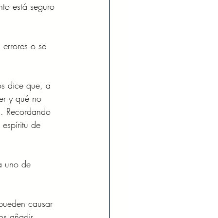
nto está seguro 
 errores o se 
os dice que, a 
er y qué no 
a. Recordando 
espíritu de 
a uno de 
 pueden causar 
os añadir 