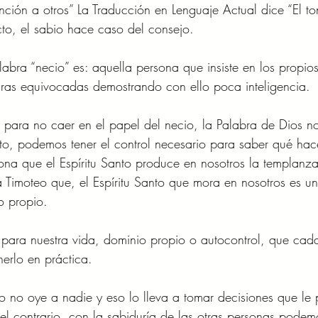
ención a otros” La Traducción en Lenguaje Actual dice “El to
to, el sabio hace caso del consejo. 
labra “necio” es: aquella persona que insiste en los propios
uras equivocadas demostrando con ello poca inteligencia. 
 para no caer en el papel del necio, la Palabra de Dios n
anto, podemos tener el control necesario para saber qué hac
ona que el Espíritu Santo produce en nosotros la templanz
a Timoteo que, el Espíritu Santo que mora en nosotros es un 
o propio. 
 para nuestra vida, dominio propio o autocontrol, que cad
erlo en práctica. 
o no oye a nadie y eso lo lleva a tomar decisiones que le
el contrario, con la sabiduría de las otras personas podem