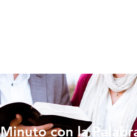
SOY NUEVO
EDUCACION
PREDICAS
DONAR
VIDA IG
Minuto con la Palabr