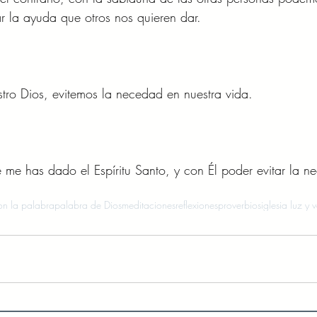
 la ayuda que otros nos quieren dar. 
ro Dios, evitemos la necedad en nuestra vida. 
 me has dado el Espíritu Santo, y con Él poder evitar la 
n la palabra
palabra de Dios
meditaciones
reflexiones
proverbios
iglesia luz y