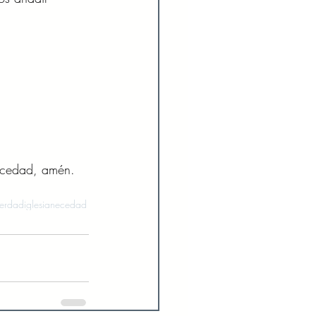
necedad, amén. 
 verdad
iglesia
necedad