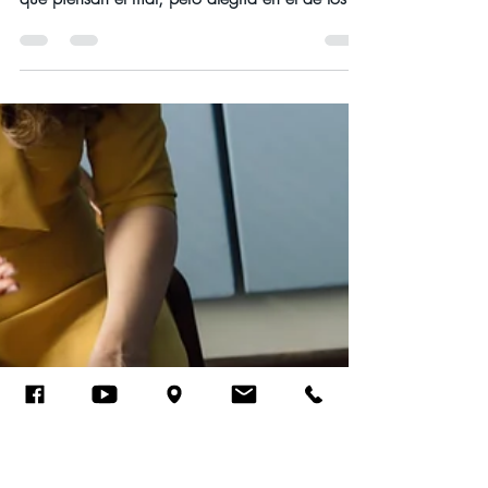
luzyverdadmtl
3 feb 2023
2 min de lectura
FEBRERO 2023
Ocupar nuestra mente en lo que
agrada a Dios
Día viernes 3 de febrero del año 2023
Devocional Engaño hay en el corazón de los
que piensan el mal; pero alegría en el de los
que...