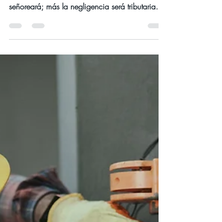
Iglesia Luz y Verdad, Montreal
9 feb 2023
1 min de lectura
FEBRERO 2023
Somos llamados a ser diligentes
Día jueves 9 de febrero del año 2023
Devocional La mano de los diligentes
señoreará; más la negligencia será tributaria.
Proverbios 12:24...