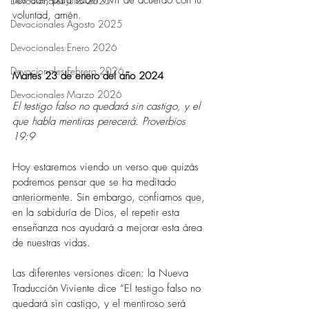
nos das, para saber vivir de acuerdo con tu 
Devocionales Julio 2025
voluntad, amén.
Devocionales Agosto 2025
Devocionales Enero 2026
Devocionales Febrero 2026
Martes 23 de enero del año 2024
Devocionales Marzo 2026
El testigo falso no quedará sin castigo, y el 
que habla mentiras perecerá. Proverbios 
19:9
Hoy estaremos viendo un verso que quizás 
podremos pensar que se ha meditado 
anteriormente. Sin embargo, confiamos que, 
en la sabiduría de Dios, el repetir esta 
enseñanza nos ayudará a mejorar esta área 
de nuestras vidas.
Las diferentes versiones dicen: la Nueva 
Traducción Viviente dice “El testigo falso no 
quedará sin castigo, y el mentiroso será 