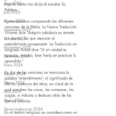
Junio 2023
Espíritu Santo nos dirija al estudiar Su 
Palabra.
Julio 2023
Agosto 2023
Comenzaremos comparando las diferentes 
versiones de la Biblia. La Nueva Traducción 
Septiembre 2023
Viviente dice “Adquirir sabiduría es amarte 
a ti mismo, los que atesoran el 
Octubre 2023
entendimiento prosperarán. La Traducción en 
Noviembre 2023
Lenguaje Actual dice “Si en verdad te 
aprecias, estudia, bien harás en practicar lo 
Diciembre 2023
aprendido.”
Enero 2024
En dos de las versiones se menciona la 
Febrero 2024
palabra “entendimiento”, el significado de 
Marzo 2024
ella es: potencia del alma, en virtud de la 
cual concibes las cosas, las comparas, las 
Abril 2024
juzgas, e induces y deduces otras de las 
Mayo 2024
que ya conoces.
Devocionales Junio 2024
En el ámbito religioso se considera como un 