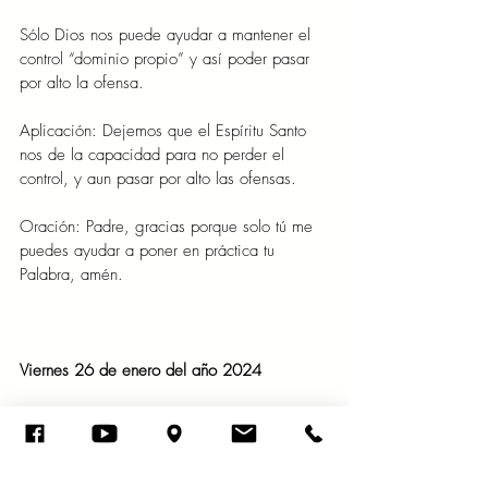
Sólo Dios nos puede ayudar a mantener el 
control “dominio propio” y así poder pasar 
por alto la ofensa.
Aplicación: Dejemos que el Espíritu Santo 
nos de la capacidad para no perder el 
control, y aun pasar por alto las ofensas.
Oración: Padre, gracias porque solo tú me 
puedes ayudar a poner en práctica tu 
Palabra, amén.
Viernes 26 de enero del año 2024
Como rugido de cachorro de león es la ira 
del rey, y su favor como el rocío sobre la 
hierba. Proverbios 19:12