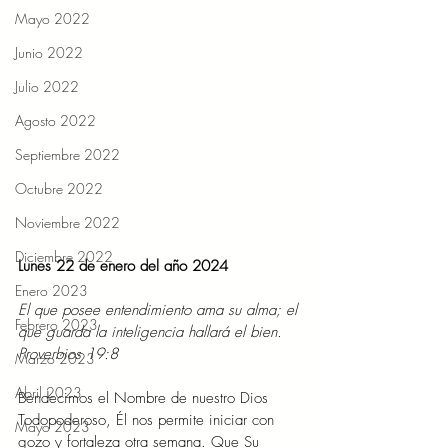
Mayo 2022
Junio 2022
Julio 2022
Agosto 2022
Septiembre 2022
Octubre 2022
Noviembre 2022
Diciembre 2022
Lunes 22 de enero del año 2024
Enero 2023
El que posee entendimiento ama su alma; el 
Febrero 2023
que guarda la inteligencia hallará el bien. 
Proverbios 19:8
Marzo 2023
Abril 2023
Bendecimos el Nombre de nuestro Dios 
Todopoderoso, Él nos permite iniciar con 
Mayo 2023
gozo y fortaleza otra semana. Que Su 