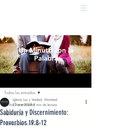
Un Minuto con la
Palabra
Entrada
Todas las entradas
Iglesia Luz y Verdad, Montreal
Todas las entradas
22 ene 2024
5 min de lectura
Sabiduría y Discernimiento:
Abril 2022
Proverbios 19:8-12
Manejo de Conflictos