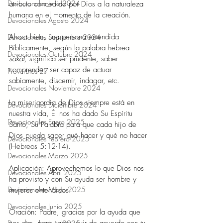
Devocionales Julio 2024
atributo concedido por Dios a la naturaleza 
humana en el momento de la creación.
Devocionales Agosto 2024
Ahora bien, una persona entendida 
Devocionales Septiembre 2024
Bíblicamente, según la palabra hebrea 
Devocionales Octubre 2024
sakal, 
significa ser prudente, saber 
comprender, ser capaz de actuar 
Proverbios 27
sabiamente, discernir, indagar, etc.
Devocionales Noviembre 2024
La misericordia de Dios siempre está en 
Devocionales Diciembre 2024
nuestra vida, Él nos ha dado Su Espíritu 
Devocionales Enero 2025
Santo, Su Palabra para que cada hijo de 
Dios pueda saber qué hacer y qué no hacer 
Devocionales Febrero 2025
(Hebreos 5:12-14).
Devocionales Marzo 2025
Aplicación: Aprovechemos lo que Dios nos 
Devocionales Abril 2025
ha provisto y con Su ayuda ser hombre y 
Devocionales Mayo 2025
mujeres entendidos.
Devocionales Junio 2025
Oración: Padre, gracias por la ayuda que 