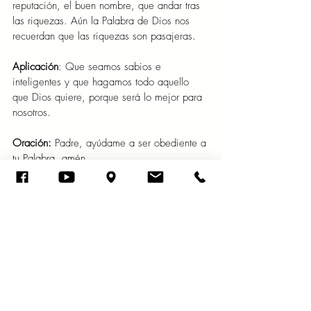
reputación, el buen nombre, que andar tras 
las riquezas. Aún la Palabra de Dios nos 
recuerdan que las riquezas son pasajeras.
Aplicación
: Que seamos sabios e 
inteligentes y que hagamos todo aquello 
que Dios quiere, porque será lo mejor para 
nosotros.
Oración:
 Padre, ayúdame a ser obediente a 
tu Palabra, amén.
Viernes 17 de mayo del año 2024
El rico y el pobre se encuentran; a ambos 
los hizo Jehová. Proverbios 22:2
Terminamos esta semana dando gracias a 