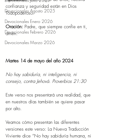
Devocionales Julio 2025
confianza y seguridad están en Dios 
Devocionales Agosto 2025
Todopoderoso.
Devocionales Enero 2026
Oración:
 Padre, que siempre confíe en ti, 
Devocionales Febrero 2026
amén.
Devocionales Marzo 2026
Martes 14 de mayo del año 2024
No hay sabiduría, ni inteligencia, ni 
consejo, contra Jehová. Proverbios 21:30
Este verso nos presentará una realidad, que 
en nuestros días también se quiere pasar 
por alto.
Veamos cómo presentan las diferentes 
versiones este verso: La Nueva Traducción 
Viviente dice “No hay sabiduría humana, ni 