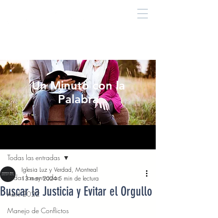
Un Minuto con la
Palabra
Entrada
Todas las entradas
Iglesia Luz y Verdad, Montreal
Todas las entradas
13 may 2024
5 min de lectura
Buscar la Justicia y Evitar el Orgullo
Abril 2022
Manejo de Conflictos