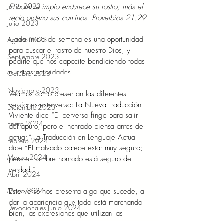
Junio 2023
El hombre impío endurece su rostro; más el 
recto ordena sus caminos. Proverbios 21:29
Julio 2023
Cada inicio de semana es una oportunidad 
Agosto 2023
para buscar el rostro de nuestro Dios, y 
Septiembre 2023
pedirle que nos capacite bendiciendo todas 
nuestras actividades.
Octubre 2023
Noviembre 2023
Veamos cómo presentan las diferentes 
versiones este verso: La Nueva Traducción 
Diciembre 2023
Viviente dice “El perverso finge para salir 
Enero 2024
del apuro, pero el honrado piensa antes de 
actuar.” La Traducción en Lenguaje Actual 
Febrero 2024
dice “El malvado parece estar muy seguro; 
Marzo 2024
pero el hombre honrado está seguro de 
verdad.”
Abril 2024
Mayo 2024
Este verso nos presenta algo que sucede, al 
dar la apariencia que todo está marchando 
Devocionales Junio 2024
bien, las expresiones que utilizan las 