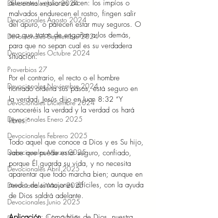
diferentes versiones dicen: los impíos o 
Devocionales Julio 2024
malvados endurecen el rostro, fingen salir 
Devocionales Agosto 2024
del apuro, o parecen estar muy seguros. O 
sea que tratan de engañar a los demás, 
Devocionales Septiembre 2024
para que no sepan cual es su verdadera 
Devocionales Octubre 2024
situación.
Proverbios 27
Por el contrario, el recto o el hombre 
Devocionales Noviembre 2024
honrado ordena sus pasos, está seguro en 
la verdad. Jesús dijo en Juan 8:32 “Y 
Devocionales Diciembre 2024
conoceréis la verdad y la verdad os hará 
Devocionales Enero 2025
libres.”
Devocionales Febrero 2025
Todo aquel que conoce a Dios y es Su hijo, 
Devocionales Marzo 2025
sabe que puede estar seguro, confiado, 
porque Él guarda su vida, y no necesita 
Devocionales Abril 2025
aparentar que todo marcha bien; aunque en 
medio de situaciones difíciles, con la ayuda 
Devocionales Mayo 2025
de Dios saldrá adelante.
Devocionales Junio 2025
Aplicación
: Como hijos de Dios, nuestra 