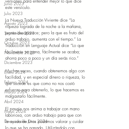
versiones para entender mejor lo que dice 
Junio 2023
este versículo.
Julio 2023
La Nueva Traducción Viviente dice “La 
Agosto 2023
riqueza lograda de la noche a la mañana, 
pronto desaparece; pero la que es fruto del 
Septiembre 2023
arduo trabajo, aumenta con el tiempo.” La 
Octubre 2023
Traducción en Lenguaje Actual dice “Lo que 
fácilmente se gana, fácilmente se acaba; 
Noviembre 2023
ahorra poco a poco y un día serás rico.”
Diciembre 2023
Muchas veces, cuando obtenemos algo con 
Enero 2024
facilidad, y en especial dinero o riqueza, lo 
Febrero 2024
que sucede es que como no nos costó 
esfuerzo para obtenerlo, lo que hacemos es 
Marzo 2024
malgastarlo fácilmente.
Abril 2024
El pasaje nos anima a trabajar con mano 
Mayo 2024
laboriosa, con arduo trabajo para que con 
Devocionales Junio 2024
la ayuda de Dios podamos valorar y cuidar 
lo que se ha ganado. Utilizándolo con 