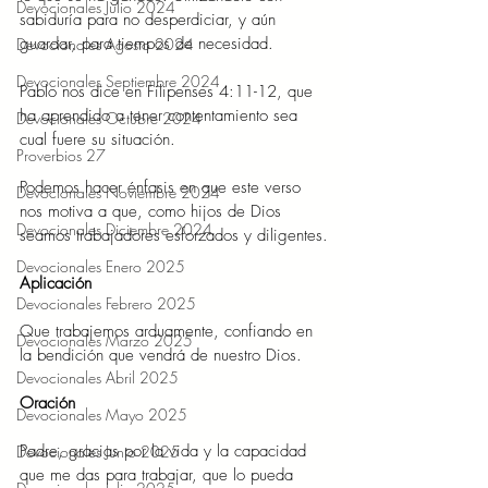
Devocionales Julio 2024
sabiduría para no desperdiciar, y aún 
guardar, para tiempos de necesidad.
Devocionales Agosto 2024
Devocionales Septiembre 2024
Pablo nos dice en Filipenses 4:11-12, que 
ha aprendido a tener contentamiento sea 
Devocionales Octubre 2024
cual fuere su situación.
Proverbios 27
Podemos hacer énfasis en que este verso 
Devocionales Noviembre 2024
nos motiva a que, como hijos de Dios 
Devocionales Diciembre 2024
seamos trabajadores esforzados y diligentes.
Devocionales Enero 2025
Aplicación 
Devocionales Febrero 2025
Que trabajemos arduamente, confiando en 
Devocionales Marzo 2025
la bendición que vendrá de nuestro Dios.
Devocionales Abril 2025
Oración 
Devocionales Mayo 2025
Padre, gracias por la vida y la capacidad 
Devocionales Junio 2025
que me das para trabajar, que lo pueda 