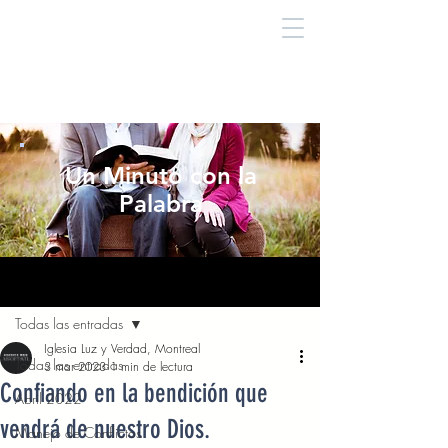
Un Minuto con la
Palabra
Entrada
Todas las entradas
Iglesia Luz y Verdad, Montreal
Todas las entradas
3 mar 2023
1 min de lectura
Confiando en la bendición que
Abril 2022
vendrá de nuestro Dios.
Manejo de Conflictos