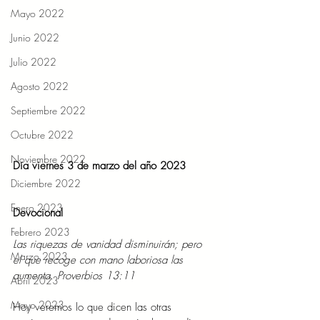
Mayo 2022
Junio 2022
Julio 2022
Agosto 2022
Septiembre 2022
Octubre 2022
Noviembre 2022
Día viernes 3 de marzo del año 2023  
Diciembre 2022
Enero 2023
Devocional 
Febrero 2023
Las riquezas de vanidad disminuirán; pero 
Marzo 2023
el que recoge con mano laboriosa las 
aumenta. Proverbios 13:11
Abril 2023
Mayo 2023
Hoy veremos lo que dicen las otras 