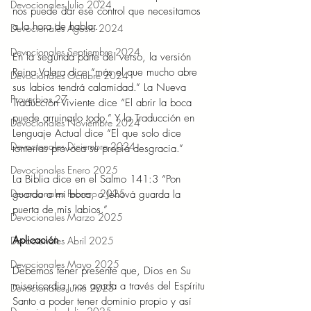
Devocionales Julio 2024
nos puede dar ese control que necesitamos 
a la hora de hablar. 
Devocionales Agosto 2024
Devocionales Septiembre 2024
En la segunda parte del verso, la versión 
Reina Valera dice “más el que mucho abre 
Devocionales Octubre 2024
sus labios tendrá calamidad.” La Nueva 
Proverbios 27
Traducción Viviente dice “El abrir la boca 
puede arruinarlo todo.” Y la Traducción en 
Devocionales Noviembre 2024
Lenguaje Actual dice “El que solo dice 
Devocionales Diciembre 2024
tonterías provoca su propia desgracia.” 
Devocionales Enero 2025
La Biblia dice en el Salmo 141:3 “Pon 
Devocionales Febrero 2025
guarda a mi boca, o Jehová guarda la 
puerta de mis labios.” 
Devocionales Marzo 2025
Aplicación 
Devocionales Abril 2025
Devocionales Mayo 2025
Debemos tener presente que, Dios en Su 
misericordia, nos ayuda a través del Espíritu 
Devocionales Junio 2025
Santo a poder tener dominio propio y así 