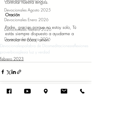
Devocionales Julio 2025
controlar nuestra lengua.  
Devocionales Agosto 2025
Oración 
Devocionales Enero 2026
Padre, gracias porque no estoy solo, Tú 
Devocionales Febrero 2026
estás siempre dispuesto a ayudarme a 
Devocionales Marzo 2026
controlar mi boca, amén.
Devocionales
palabra de Dios
meditaciones
reflexiones
proverbios
iglesia luz y verdad
Febrero 2023
Entradas recientes
Ver todo