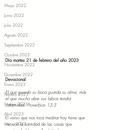
Mayo 2022
Junio 2022
Julio 2022
Agosto 2022
Septiembre 2022
Octubre 2022
Día martes 21 de febrero del año 2023 
Noviembre 2022
Diciembre 2022
Devocional 
Enero 2023
El que guarda su boca guarda su alma; más 
Febrero 2023
el que mucho abre sus labios tendrá 
Marzo 2023
calamidad. Proverbios 13:3 
Abril 2023
El verso que nos toca meditar hoy tiene que 
Mayo 2023
ver con la santidad de las cosas que 