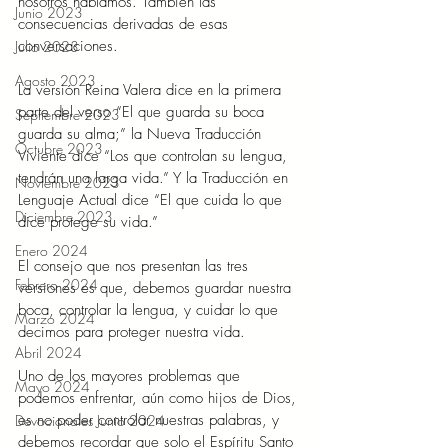
nosotros hablamos. También las 
Junio 2023
consecuencias derivadas de esas 
conversaciones. 
Julio 2023
Agosto 2023
La versión Reina Valera dice en la primera 
parte del verso “El que guarda su boca 
Septiembre 2023
guarda su alma;” la Nueva Traducción 
Octubre 2023
Viviente dice “Los que controlan su lengua, 
tendrán una larga vida.” Y la Traducción en 
Noviembre 2023
Lenguaje Actual dice “El que cuida lo que 
Diciembre 2023
dice protege su vida.” 
Enero 2024
El consejo que nos presentan las tres 
Febrero 2024
versiones es que, debemos guardar nuestra 
boca, controlar la lengua, y cuidar lo que 
Marzo 2024
decimos para proteger nuestra vida.  
Abril 2024
Uno de los mayores problemas que 
Mayo 2024
podemos enfrentar, aún como hijos de Dios, 
es no poder controlar nuestras palabras, y 
Devocionales Junio 2024
debemos recordar que solo el Espíritu Santo 