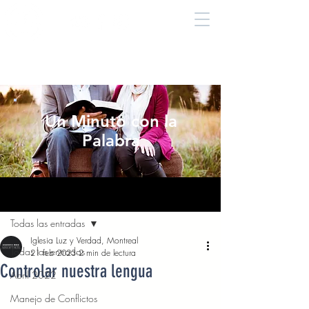
Un Minuto con la
Palabra
Entrada
Todas las entradas
Iglesia Luz y Verdad, Montreal
Todas las entradas
21 feb 2023
2 min de lectura
Controlar nuestra lengua
Abril 2022
Manejo de Conflictos