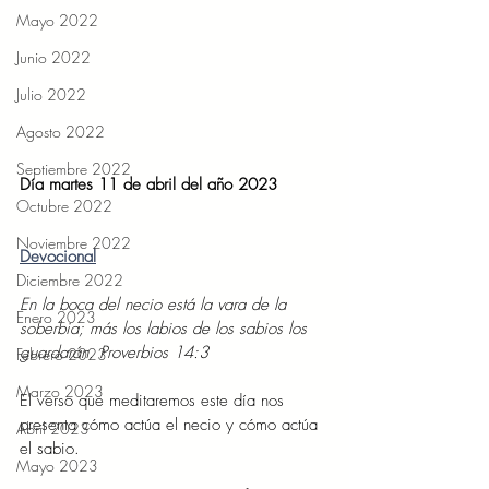
Mayo 2022
Junio 2022
Julio 2022
Agosto 2022
Septiembre 2022
Día martes 11 de abril del año 2023 
Octubre 2022
Noviembre 2022
Devocional
Diciembre 2022
En la boca del necio está la vara de la 
Enero 2023
soberbia; más los labios de los sabios los 
guardarán. Proverbios 14:3 
Febrero 2023
Marzo 2023
El verso que meditaremos este día nos 
presenta cómo actúa el necio y cómo actúa 
Abril 2023
el sabio.
Mayo 2023