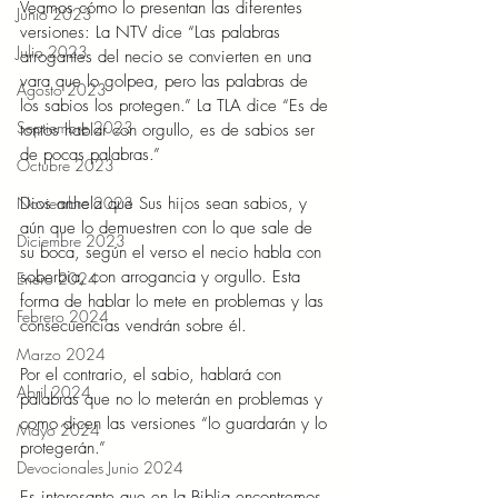
Veamos cómo lo presentan las diferentes 
Junio 2023
versiones: La NTV dice “Las palabras 
Julio 2023
arrogantes del necio se convierten en una 
vara que lo golpea, pero las palabras de 
Agosto 2023
los sabios los protegen.” La TLA dice “Es de 
Septiembre 2023
tontos hablar con orgullo, es de sabios ser 
de pocas palabras.”
Octubre 2023
Dios anhela que Sus hijos sean sabios, y 
Noviembre 2023
aún que lo demuestren con lo que sale de 
Diciembre 2023
su boca, según el verso el necio habla con 
soberbia, con arrogancia y orgullo. Esta 
Enero 2024
forma de hablar lo mete en problemas y las 
Febrero 2024
consecuencias vendrán sobre él.
Marzo 2024
Por el contrario, el sabio, hablará con 
Abril 2024
palabras que no lo meterán en problemas y 
como dicen las versiones “lo guardarán y lo 
Mayo 2024
protegerán.”
Devocionales Junio 2024
Es interesante que en la Biblia encontremos 