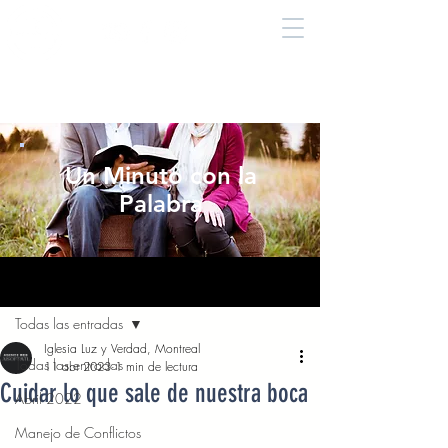
Un Minuto con la
Palabra
Entrada
Todas las entradas
Iglesia Luz y Verdad, Montreal
Todas las entradas
11 abr 2023
1 min de lectura
Cuidar lo que sale de nuestra boca
Abril 2022
Manejo de Conflictos