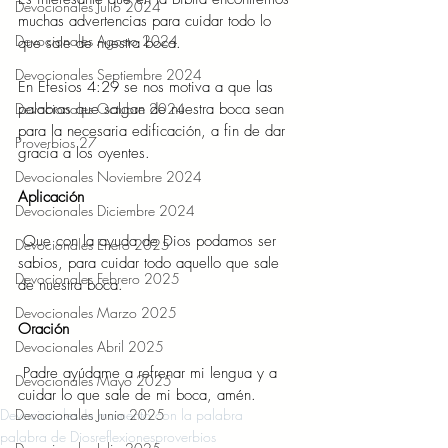
Devocionales Julio 2024
muchas advertencias para cuidar todo lo 
Devocionales Agosto 2024
que sale de nuestra boca.
Devocionales Septiembre 2024
En Efesios 4:29 se nos motiva a que las 
palabras que salgan de nuestra boca sean 
Devocionales Octubre 2024
para la necesaria edificación, a fin de dar 
Proverbios 27
gracia a los oyentes.
Devocionales Noviembre 2024
Aplicación 
Devocionales Diciembre 2024
 Que con la ayuda de Dios podamos ser 
Devocionales Enero 2025
sabios, para cuidar todo aquello que sale 
Devocionales Febrero 2025
de nuestra boca.
Devocionales Marzo 2025
Oración 
Devocionales Abril 2025
 Padre ayúdame a refrenar mi lengua y a 
Devocionales Mayo 2025
cuidar lo que sale de mi boca, amén.
Devocionales
Un momento con la palabra
Devocionales Junio 2025
palabra de Dios
reflexiones
proverbios