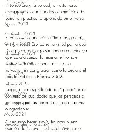
Junio 2023
misericordia y la verdad, en este verso 
encontramos los resultados o beneficios de 
Julio 2023
poner en práctica lo aprendido en el verso 
Agosto 2023
3.  
Septiembre 2023
El verso 4 nos menciona “hallarás gracia”, 
Octubre 2023
el significado Bíblico es la virtud por la cual 
Dios puede dar algo sin nada a cambio, ya 
Noviembre 2023
que para alcanzar la misma, el hombre 
nada puede hacer por sí mismo. La 
Diciembre 2023
salvación es por gracia, como lo declara el 
Enero 2024
apóstol Pablo en Efesios 2:8-9. 
Febrero 2024
Luego, el otro significado de “gracia” es un 
Marzo 2024
conjunto de cualidades que las personas o 
las cosas que las poseen resultan atractivas 
Abril 2024
o agradables. 
Mayo 2024
El segundo beneficio “y hallarás buena 
Devocionales Junio 2024
opinión” la Nueva Traducción Viviente lo 