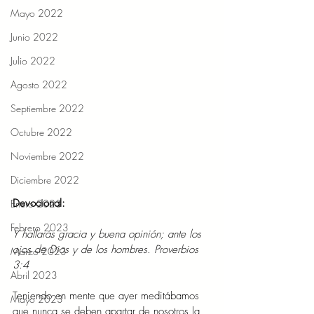
Mayo 2022
Junio 2022
Julio 2022
Agosto 2022
Septiembre 2022
Octubre 2022
Noviembre 2022
Diciembre 2022
Devocional: 
Enero 2023
Febrero 2023
Y hallarás gracia y buena opinión; ante los 
ojos de Dios y de los hombres. Proverbios 
Marzo 2023
3:4 
Abril 2023
Teniendo en mente que ayer meditábamos 
Mayo 2023
que nunca se deben apartar de nosotros la 