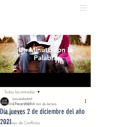
Un Minuto con la
Palabra
Entrada
Todas las entradas
luzyverdadmtl
Todas las entradas
27 nov 2021
1 min de lectura
Día jueves 2 de diciembre del año
Abril 2022
2021
Manejo de Conflictos