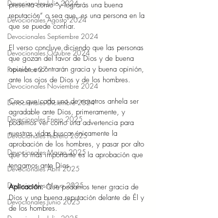
Devocionales Julio 2024
presenta como “y lograrás una buena 
reputación” o sea que, es una persona en la 
Devocionales Agosto 2024
que se puede confiar. 
Devocionales Septiembre 2024
El verso concluye diciendo que las personas 
Devocionales Octubre 2024
que gozan del favor de Dios y de buena 
opinión encontrarán gracia y buena opinión, 
Proverbios 27
ante los ojos de Dios y de los hombres. 
Devocionales Noviembre 2024
Creo que cada uno de nosotros anhela ser 
Devocionales Diciembre 2024
agradable ante Dios, primeramente, y 
Devocionales Enero 2025
podemos ver como una advertencia para 
nuestras vidas buscar únicamente la 
Devocionales Febrero 2025
aprobación de los hombres, y pasar por alto 
Devocionales Marzo 2025
que lo más importante es la aprobación que 
tengamos ante Dios. 
Devocionales Abril 2025
Devocionales Mayo 2025
Aplicación: 
Que podamos tener gracia de 
Dios y una buena reputación delante de Él y 
Devocionales Junio 2025
de los hombres. 