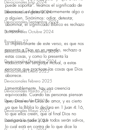
Devocionales Julio 2024
puede soportar”. Veamos el significado de 
aborrecer: es detestar enormemente algo o 
Devocionales Agosto 2024
a alguien. Sinónimos: odiar, detestar, 
Devocionales Septiembre 2024
abominar, el significado Bíblico es rechazo 
y repudio.  
Devocionales Octubre 2024
Proverbios 27
Lo impresionante de este verso, es que nos 
presenta a Dios en un repudio, rechazo a 
Devocionales Noviembre 2024
estas cosas, y como lo presenta la 
Devocionales Diciembre 2024
traducción del Lenguaje Actual, a estas 
personas que practican las cosas que Dios 
Devocionales Enero 2025
aborrece.  
Devocionales Febrero 2025
Lamentablemente, hay una creencia 
Devocionales Marzo 2025
equivocada. Cuando las personas piensan 
Devocionales Abril 2025
que, Dios es un Dios de amor, y es cierto 
ya que la Biblia lo declara en 1 Juan 4:16, 
Devocionales Mayo 2025
lo que ellos creen, que al final Dios no 
castigará a nadie y que todos serán salvos, 
Devocionales Junio 2025
lo cual está en contra de lo que dice la 