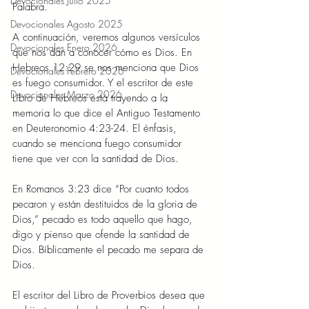
Devocionales Julio 2025
Palabra.  
Devocionales Agosto 2025
A continuación, veremos algunos versículos 
Devocionales Enero 2026
que nos dan a conocer cómo es Dios. En 
Hebreos 12:29 se nos menciona que Dios 
Devocionales Febrero 2026
es fuego consumidor. Y el escritor de este 
Devocionales Marzo 2026
Libro de Hebreos está trayendo a la 
memoria lo que dice el Antiguo Testamento 
en Deuteronomio 4:23-24. El énfasis, 
cuando se menciona fuego consumidor 
tiene que ver con la santidad de Dios.  
En Romanos 3:23 dice “Por cuanto todos 
pecaron y están destituidos de la gloria de 
Dios,” pecado es todo aquello que hago, 
digo y pienso que ofende la santidad de 
Dios. Bíblicamente el pecado me separa de 
Dios.  
El escritor del Libro de Proverbios desea que 