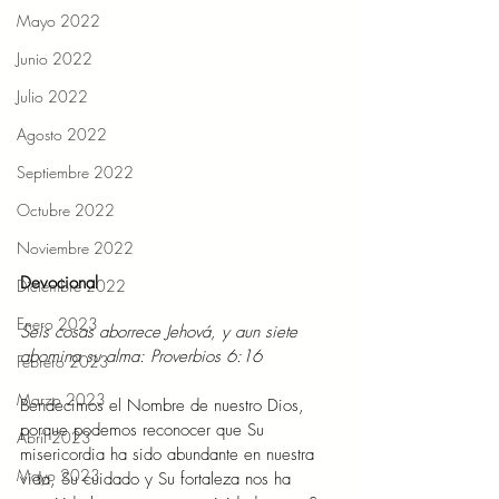
Mayo 2022
Junio 2022
Julio 2022
Agosto 2022
Septiembre 2022
Octubre 2022
Noviembre 2022
Devocional  
Diciembre 2022
Enero 2023
Seis cosas aborrece Jehová, y aun siete 
abomina su alma: Proverbios 6:16  
Febrero 2023
Marzo 2023
Bendecimos el Nombre de nuestro Dios, 
porque podemos reconocer que Su 
Abril 2023
misericordia ha sido abundante en nuestra 
Mayo 2023
vida, Su cuidado y Su fortaleza nos ha 