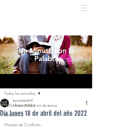
Un Minuto con la
Palabra
Entrada
Todas las entradas
luzyverdadmtl
Todas las entradas
18 abr 2022
2 min de lectura
Día lunes 18 de abril del año 2022
Abril 2022
Manejo de Conflictos