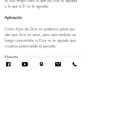
su hijo tenga claro lo que ha Dios le agrada 
y lo que a Él no le agrada.  
Aplicación  
Como hijos de Dios no podemos pasar por 
alto que Dios es amor, pero que también es 
fuego consumidor, a Dios no le agrada que 
vivamos practicando el pecado.  
Oración  
Padre, gracias por perdonar mi pecado, y 
gracias porque ahora soy tu hijo, amén.  
Ver todo