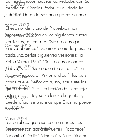
permitido hacer nuestras actividades con Su 
Junio 2023
bendición. Gracias Padre, tu cuidado ha 
Julio 2023
sido grande en la semana que ha pasado.  
Agosto 2023
El escritor del Libro de Proverbios nos 
presenta otro tema en los siguientes cuatro 
Septiembre 2023
versículos, el tema es “Siete cosas que 
Octubre 2023
Jehová aborrece”, veremos cómo lo presenta 
cada una de las siguientes versiones: la 
Noviembre 2023
Reina Valera 1960 “Seis cosas aborrece 
Diciembre 2023
Jehová, y aun siete abomina su alma”, la 
Nueva Traducción Viviente dice “Hay seis 
Enero 2024
cosas que el Señor odia, no, son siete las 
Febrero 2024
que detesta.” Y la Traducción del Lenguaje 
actual dice “Hay seis clases de gente, y 
Marzo 2024
puede añadirse una más que Dios no puede 
Abril 2024
soportar.”  
Mayo 2024
Las palabras que aparecen en estas tres 
Devocionales Junio 2024
versiones son bastante fuertes, “aborrece” 
“abomina” “odia” “detesta” y “que Dios no 