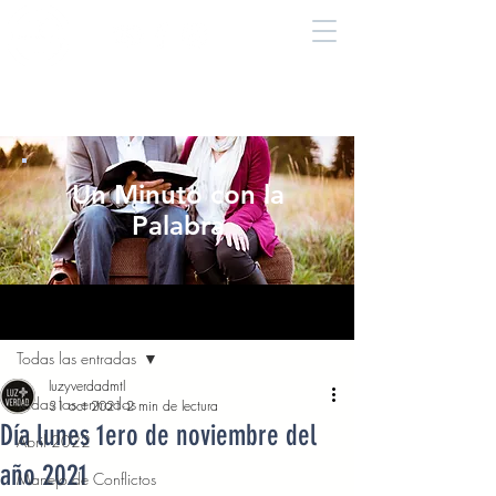
Un Minuto con la
Palabra
Entrada
Todas las entradas
luzyverdadmtl
Todas las entradas
31 oct 2021
2 min de lectura
Día lunes 1ero de noviembre del
Abril 2022
año 2021
Manejo de Conflictos