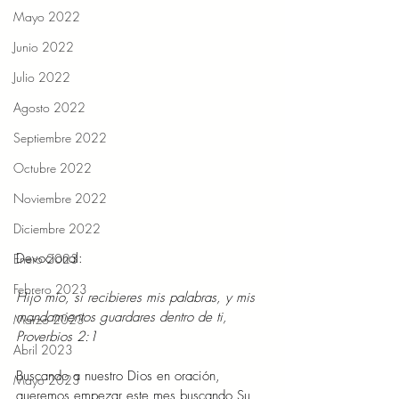
Mayo 2022
Junio 2022
Julio 2022
Agosto 2022
Septiembre 2022
Octubre 2022
Noviembre 2022
Diciembre 2022
Devocional: 
Enero 2023
Febrero 2023
Hijo mío, si recibieres mis palabras, y mis 
mandamientos guardares dentro de ti, 
Marzo 2023
Proverbios 2:1 
Abril 2023
Buscando a nuestro Dios en oración, 
Mayo 2023
queremos empezar este mes buscando Su 