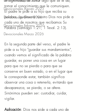
Devocionales Julio 2025
el significado de tomar algo que se le da, 
tomar el conocimiento que le comuniquen. 
Devocionales Agosto 2025
El padre le pide a su hijo que reciba su 
palabra, igualmente nuestro Dios nos pide a 
Devocionales Enero 2026
cada uno de nosotros que recibamos Su 
Devocionales Febrero 2026
Palabra (Santiago 1:21; 1 Tesal. 2:13). 
Devocionales Marzo 2026
En la segunda parte del verso, el padre le 
pide a su hijo “guardar sus mandamientos”, 
cuando vemos el significado de la palabra 
guardar, es poner una cosa en un lugar 
para que no se pierda o para que se 
conserve en buen estado, o en el lugar que 
le corresponde estar, también significa 
observar una cosa o retenerla, evitando que 
desaparezca, se pierda, o se altere. 
Sinónimos pueden ser: custodiar, cuidar, 
vigilar. 
Aplicación
: Dios nos pide a cada uno de 