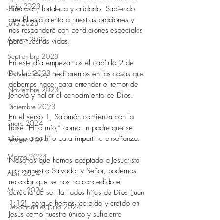
Junio 2023
dirección, fortaleza y cuidado. Sabiendo 
que Él está atento a nuestras oraciones y 
Julio 2023
nos responderá con bendiciones especiales 
Agosto 2023
para nuestras vidas. 
Septiembre 2023
En este día empezamos el capítulo 2 de 
Octubre 2023
Proverbios, y meditaremos en las cosas que 
debemos hacer para entender el temor de 
Noviembre 2023
Jehová y hallar el conocimiento de Dios.  
Diciembre 2023
En el verso 1, Salomón comienza con la 
Enero 2024
frase “Hijo mío,” como un padre que se 
dirige a su hijo para impartirle enseñanza. 
Febrero 2024
Marzo 2024
Nosotros que hemos aceptado a Jesucristo 
como nuestro Salvador y Señor, podemos 
Abril 2024
recordar que se nos ha concedido el 
Mayo 2024
derecho de ser llamados hijos de Dios (Juan 
1:12), porque hemos recibido y creído en 
Devocionales Junio 2024
Jesús como nuestro único y suficiente 