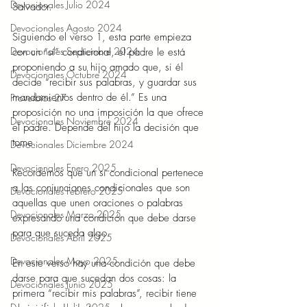
Devocionales Julio 2024
Salvador. 
Devocionales Agosto 2024
Siguiendo el verso 1, esta parte empieza 
Devocionales Septiembre 2024
con un “sí” condicional, el padre le está 
proponiendo a su hijo amado que, si él 
Devocionales Octubre 2024
decide “recibir sus palabras, y guardar sus 
mandamientos dentro de él.” Es una 
Proverbios 27
proposición no una imposición la que ofrece 
Devocionales Noviembre 2024
el padre. Depende del hijo la decisión que 
tome. 
Devocionales Diciembre 2024
Devocionales Enero 2025
Recordemos que un sí condicional pertenece 
a las conjunciones condicionales que son 
Devocionales Febrero 2025
aquellas que unen oraciones o palabras 
Devocionales Marzo 2025
expresando una condición que debe darse 
para que suceda algo. 
Devocionales Abril 2025
Devocionales Mayo 2025
En este verso hay una condición que debe 
darse para que sucedan dos cosas: la 
Devocionales Junio 2025
primera “recibir mis palabras”, recibir tiene 