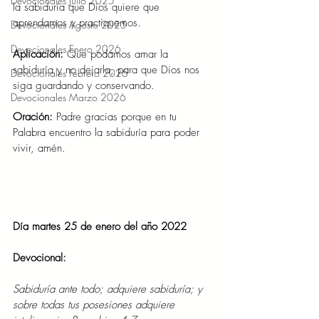
Devocionales Julio 2025
la sabiduría que Dios quiere que 
aprendamos y practiquemos.  
Devocionales Agosto 2025
Devocionales Enero 2026
Aplicación: 
Que podamos amar la 
sabiduría y no dejarla, para que Dios nos 
Devocionales Febrero 2026
siga guardando y conservando.  
Devocionales Marzo 2026
Oración: 
Padre gracias porque en tu 
Palabra encuentro la sabiduría para poder 
vivir, amén.  
Día martes 25 de enero del año 2022 
Devocional: 
Sabiduría ante todo; adquiere sabiduría; y 
sobre todas tus posesiones adquiere 