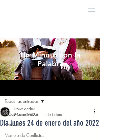
Un Minuto con la
Palabra
Entrada
Todas las entradas
luzyverdadmtl
Todas las entradas
24 ene 2022
3 min de lectura
Día lunes 24 de enero del año 2022
Abril 2022
Manejo de Conflictos