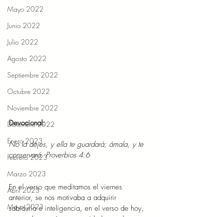
Mayo 2022
Junio 2022
Julio 2022
Agosto 2022
Septiembre 2022
Octubre 2022
Noviembre 2022
Devocional: 
Diciembre 2022
Enero 2023
No la dejes, y ella te guardará; ámala, y te 
conservará. Proverbios 4:6 
Febrero 2023
Marzo 2023
En el verso que meditamos el viernes 
Abril 2023
anterior, se nos motivaba a adquirir 
Mayo 2023
sabiduría e inteligencia, en el verso de hoy, 