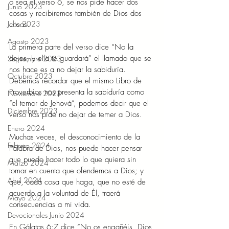
o sea el verso 6, se nos pide hacer dos 
Junio 2023
cosas y recibiremos también de Dios dos 
Julio 2023
cosas.  
Agosto 2023
La primera parte del verso dice “No la 
dejes, y ella te guardará” el llamado que se 
Septiembre 2023
nos hace es a no dejar la sabiduría. 
Octubre 2023
Debemos recordar que el mismo Libro de 
Proverbios nos presenta la sabiduría como 
Noviembre 2023
“el temor de Jehová”, podemos decir que el 
Diciembre 2023
verso nos pide no dejar de temer a Dios.  
Enero 2024
Muchas veces, el desconocimiento de la 
Febrero 2024
Palabra de Dios, nos puede hacer pensar 
que puedo hacer todo lo que quiera sin 
Marzo 2024
tomar en cuenta que ofendemos a Dios; y 
Abril 2024
que, cada cosa que haga, que no esté de 
acuerdo a la voluntad de Él, traerá 
Mayo 2024
consecuencias a mi vida.  
Devocionales Junio 2024
En Gálatas 6:7 dice “No os engañéis, Dios 