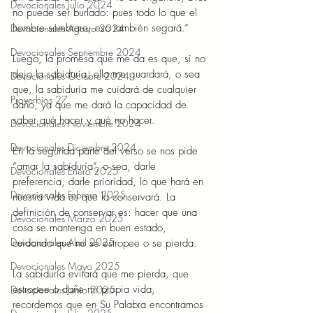
Devocionales Julio 2024
no puede ser burlado: pues todo lo que el 
hombre sembrare, eso también segará.”  
Devocionales Agosto 2024
Devocionales Septiembre 2024
Luego, la promesa que me da es que, si no 
dejo la sabiduría, ella me guardará, o sea 
Devocionales Octubre 2024
que, la sabiduría me cuidará de cualquier 
Proverbios 27
daño, ya que me dará la capacidad de 
saber qué hacer y qué no hacer.  
Devocionales Noviembre 2024
Devocionales Diciembre 2024
En la segunda parte del verso se nos pide 
“amar la sabiduría”, o sea, darle 
Devocionales Enero 2025
preferencia, darle prioridad, lo que hará en 
Devocionales Febrero 2025
nuestra vida es que la conservará. La 
definición de conservar es: hacer que una 
Devocionales Marzo 2025
cosa se mantenga en buen estado, 
Devocionales Abril 2025
cuidando que no se estropee o se pierda.  
Devocionales Mayo 2025
La sabiduría evitará que me pierda, que 
estropee o dañe mi propia vida, 
Devocionales Junio 2025
recordemos que en Su Palabra encontramos 