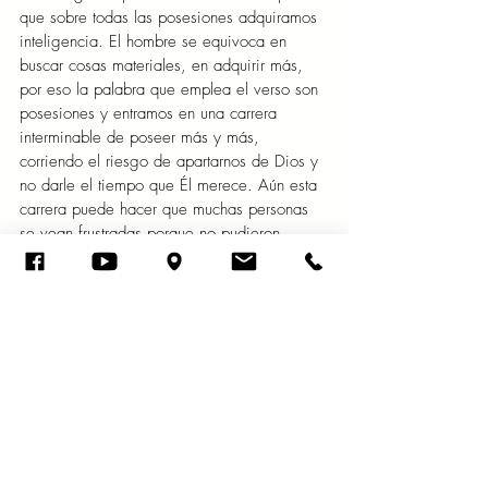
que sobre todas las posesiones adquiramos 
inteligencia. El hombre se equivoca en 
buscar cosas materiales, en adquirir más, 
por eso la palabra que emplea el verso son 
posesiones y entramos en una carrera 
interminable de poseer más y más, 
corriendo el riesgo de apartarnos de Dios y 
no darle el tiempo que Él merece. Aún esta 
carrera puede hacer que muchas personas 
se vean frustradas porque no pudieron 
alcanzar lo que desearon.  
 Aplicación: 
Que podamos con la ayuda de 
Dios, sobre todas las cosas, adquirir 
sabiduría e inteligencia, y así poder tener 
una mejor relación con Dios.  
Oración: 
Padre, que pueda conocerte más 
y temerte sabiendo quién eres tú, para 
poder vivir así la vida que te agrada, 