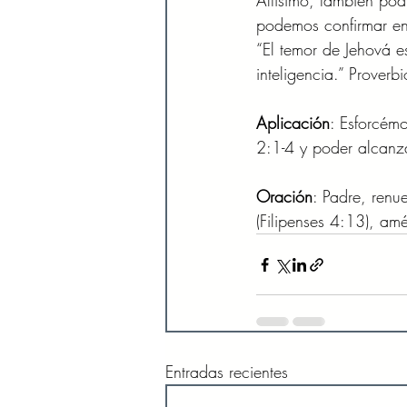
Altísimo, también podr
podemos confirmar en 
“El temor de Jehová es
inteligencia.” Proverb
Aplicación
: Esforcém
2:1-4 y poder alcanza
Oración
: Padre, renue
(Filipenses 4:13), am
Entradas recientes