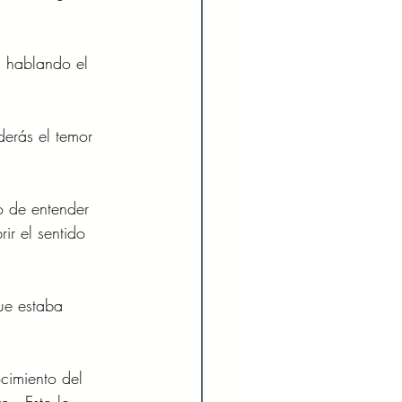
á hablando el 
derás el temor 
o de entender 
ir el sentido 
ue estaba 
cimiento del 