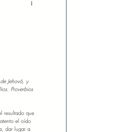
2022
Enero 2023
023
Agosto 2023
024
Febrero 2024
Julio 2024
 de Jehová, y 
ios. Proverbios 
l resultado que 
atento el oído 
a, dar lugar a 