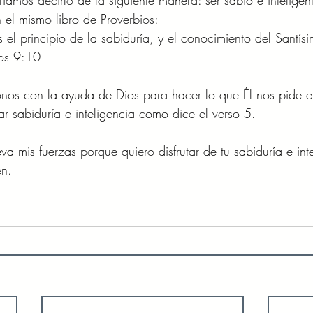
íamos decirlo de la siguiente manera: ser sabio e inteligent
el mismo libro de Proverbios: 
 el principio de la sabiduría, y el conocimiento del Santísi
ios 9:10 
onos con la ayuda de Dios para hacer lo que Él nos pide e
r sabiduría e inteligencia como dice el verso 5.  
va mis fuerzas porque quiero disfrutar de tu sabiduría e int
én. 