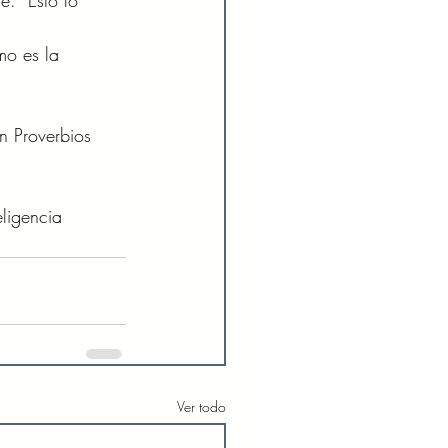
e.  Esto lo 
mo es la 
n Proverbios 
eligencia 
Ver todo