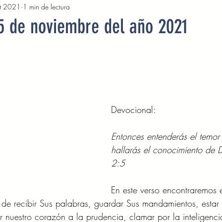
t 2021
1 min de lectura
2022
Octubre 2022
Noviembre 2022
Diciembre 
 5 de noviembre del año 2021
Abril 2023
Mayo 2023
Junio 2023
Julio 2
2023
Noviembre 2023
Diciembre 2023
Enero 2
Devocional: 
Mayo 2024
Devocionales Junio 2024
Devocionales 
Entonces entenderás el temor
hallarás el conocimiento de D
2:5 
En este verso encontraremos e
e recibir Sus palabras, guardar Sus mandamientos, estar 
ar nuestro corazón a la prudencia, clamar por la inteligenci