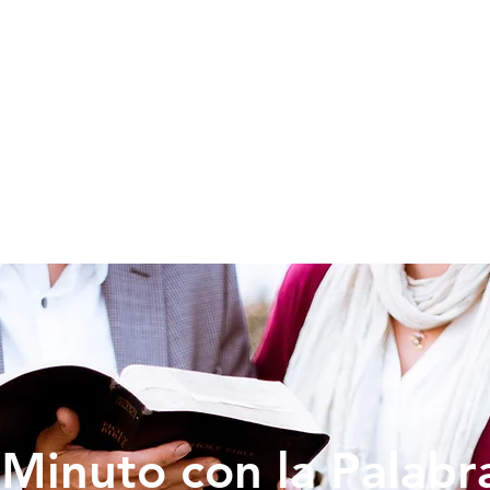
SOY NUEVO
EDUCACION
PREDICAS
DONAR
VIDA IG
Minuto con la Palabr