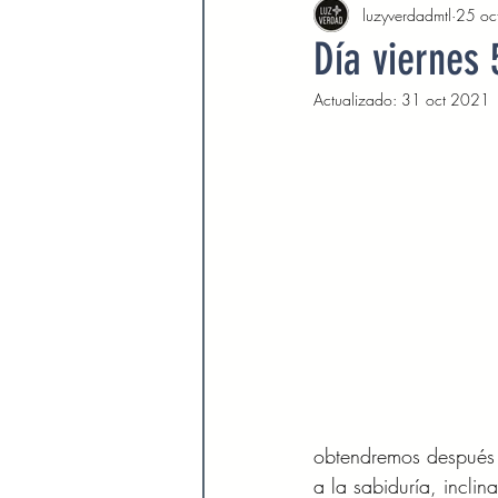
luzyverdadmtl
25 oc
Agosto 2022
Septiembre 
Día viernes
Actualizado:
31 oct 2021
Febrero 2023
Marzo 2023
Septiembre 2023
Octubre 
Marzo 2024
Abril 2024
Devocionales Agosto 2024
obtendremos después d
a la sabiduría, inclin