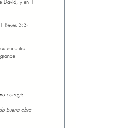
e David, y en 1 
1 Reyes 3:3-
os encontrar 
 grande 
ra corregir, 
oda buena obra. 