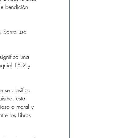
de bendición 
tu Santo usó 
significa una 
equiel 18:2 y 
 se clasifica 
daísmo, está 
ioso o moral y 
tre los Libros 