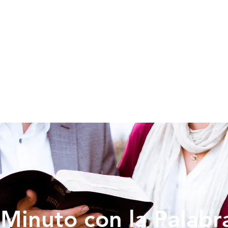
SOY NUEVO
EDUCACION
PREDICAS
DONAR
VIDA IG
Minuto con la Palabr