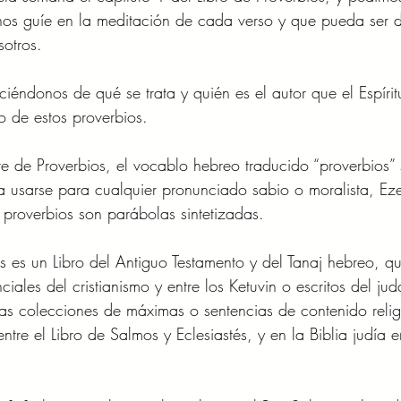
 nos guíe en la meditación de cada verso y que pueda ser 
otros. 
ciéndonos de qué se trata y quién es el autor que el Espíri
o de estos proverbios. 
re de Proverbios, el vocablo hebreo traducido “proverbios” 
 usarse para cualquier pronunciado sabio o moralista, Ez
roverbios son parábolas sintetizadas. 
s es un Libro del Antiguo Testamento y del Tanaj hebreo, que
nciales del cristianismo y entre los Ketuvin o escritos del ju
as colecciones de máximas o sentencias de contenido relig
ntre el Libro de Salmos y Eclesiastés, y en la Biblia judía en