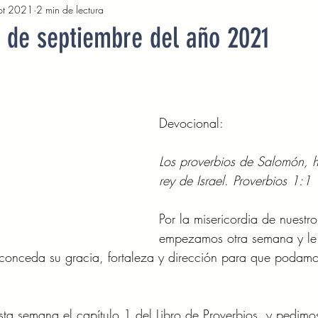
pt 2021
2 min de lectura
2022
Octubre 2022
Noviembre 2022
Diciembre 
7 de septiembre del año 2021
Abril 2023
Mayo 2023
Junio 2023
Julio 2
Devocional:  
2023
Noviembre 2023
Diciembre 2023
Enero 2
Los proverbios de Salomón, h
rey de Israel
. 
Proverbios 1:1 
Mayo 2024
Devocionales Junio 2024
Devocionales 
Por la misericordia de nuestro
empezamos otra semana y le
 conceda su gracia, fortaleza y dirección para que podamo
sta semana el capítulo 1 del Libro de Proverbios, y pedimo