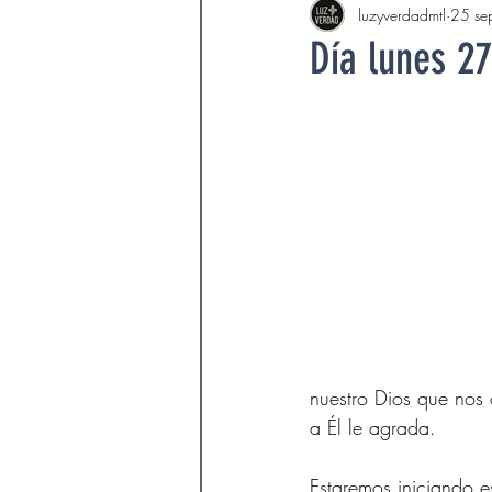
luzyverdadmtl
25 se
Agosto 2022
Septiembre 
Día lunes 2
Febrero 2023
Marzo 2023
Septiembre 2023
Octubre 
Marzo 2024
Abril 2024
Devocionales Agosto 2024
nuestro Dios que nos
a Él le agrada. 
Estaremos iniciando e