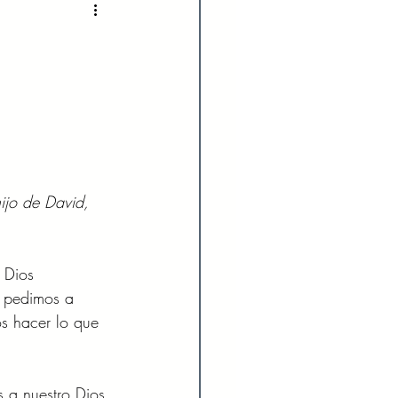
2022
Enero 2023
023
Agosto 2023
024
Febrero 2024
ijo de David, 
Julio 2024
 Dios 
 pedimos a 
s hacer lo que 
s a nuestro Dios 