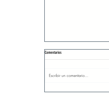
Comentarios
Escribir un comentario...
El amor y la compasión de Dios son
inagotables
INICIO
SO