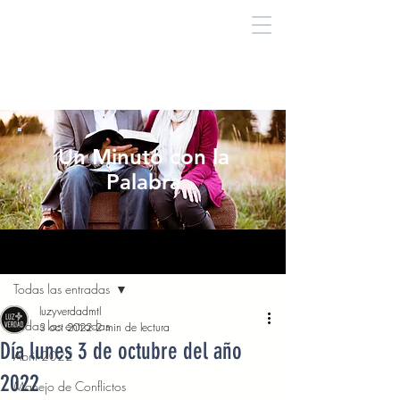
Un Minuto con la
Palabra
Entrada
Todas las entradas
luzyverdadmtl
Todas las entradas
3 oct 2022
2 min de lectura
Día lunes 3 de octubre del año
Abril 2022
2022
Manejo de Conflictos