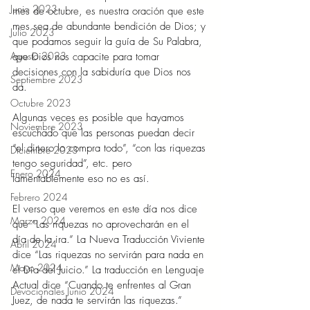
Junio 2023
mes de octubre, es nuestra oración que este 
mes sea de abundante bendición de Dios; y 
Julio 2023
que podamos seguir la guía de Su Palabra, 
Agosto 2023
que Dios nos capacite para tomar 
decisiones con la sabiduría que Dios nos 
Septiembre 2023
da. 
Octubre 2023
Algunas veces es posible que hayamos 
Noviembre 2023
escuchado que las personas puedan decir 
“el dinero lo compra todo”, “con las riquezas 
Diciembre 2023
tengo seguridad”, etc. pero 
Enero 2024
lamentablemente eso no es así. 
Febrero 2024
El verso que veremos en este día nos dice 
Marzo 2024
que “Las riquezas no aprovecharán en el 
día de la ira.” La Nueva Traducción Viviente 
Abril 2024
dice “Las riquezas no servirán para nada en 
Mayo 2024
el Día del Juicio.” La traducción en Lenguaje 
Actual dice “Cuando te enfrentes al Gran 
Devocionales Junio 2024
Juez, de nada te servirán las riquezas.” 