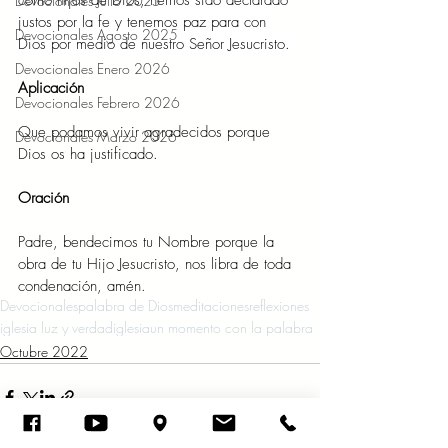
como hijos de Dios, hemos sido declarado 
Devocionales Julio 2025
justos por la fe y tenemos paz para con 
Devocionales Agosto 2025
Dios por medio de nuestro Señor Jesucristo. 
Devocionales Enero 2026
Aplicación 
Devocionales Febrero 2026
Que podamos vivir agradecidos porque 
Devocionales Marzo 2026
Dios os ha justificado.  
Oración 
Padre, bendecimos tu Nombre porque la 
obra de tu Hijo Jesucristo, nos libra de toda 
condenación, amén. 
Devocionales
palabra de Dios
meditaciones
reflexiones
iglesia luz y verdad
iglesia
un momento con la palabra
Octubre 2022