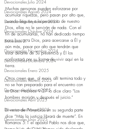
Devocionales Julio 2024
Muchas personas pueden esforzarse por 
Devocionales Agosto 2024
acumular riquezas, pero pasan por alto que, 
cuando lleguen a la presencia de nuestro 
Devocionales Septiembre 2024
Dios, ellas no le servirán de nada. Con el 
Devocionales Octubre 2024
fin de acumularlas, no han dedicado tiempo 
para buscar a Dios, para acercarse a Él y 
Proverbios 27
aún más, pasar por alto que tendrán que 
Devocionales Noviembre 2024
estar delante de Su presencia y Él los 
confrontará por su forma de vivir aquí en la 
Devocionales Diciembre 2024
tierra. 
Devocionales Enero 2025
Otros creen que, al morir, allí termina todo y 
Devocionales Febrero 2025
no se han preparado para el encuentro con 
Devocionales Marzo 2025
su Dios. Hebreos 9:27 lo dice claro “Los 
hombres morirán y después el juicio.” 
Devocionales Abril 2025
Devocionales Mayo 2025
El verso de Proverbios en su segunda parte 
dice “Más la justicia librará de muerte”. En 
Devocionales Junio 2025
Romanos 5:1 el apóstol Pablo nos dice que, 