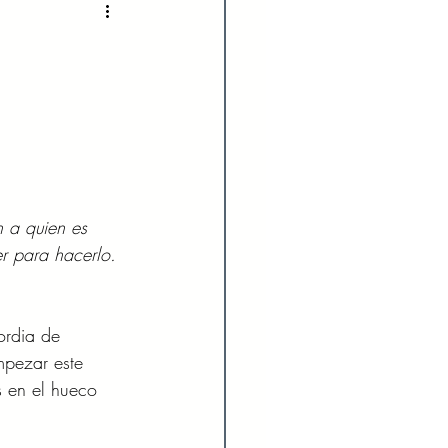
2022
Enero 2023
023
Agosto 2023
024
Febrero 2024
n a quien es 
r para hacerlo. 
Julio 2024
rdia de 
pezar este 
 en el hueco 