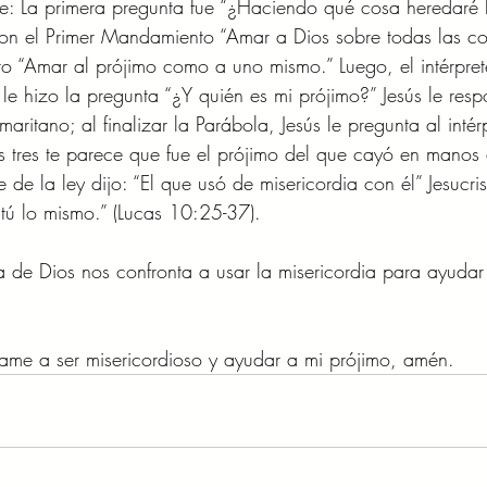
le: La primera pregunta fue “¿Haciendo qué cosa heredaré l
con el Primer Mandamiento “Amar a Dios sobre todas las cos
“Amar al prójimo como a uno mismo.” Luego, el intérprete
, le hizo la pregunta “¿Y quién es mi prójimo?” Jesús le res
ritano; al finalizar la Parábola, Jesús le pregunta al intérp
 tres te parece que fue el prójimo del que cayó en manos 
te de la ley dijo: “El que usó de misericordia con él” Jesucri
 tú lo mismo.” (Lucas 10:25-37). 
a de Dios nos confronta a usar la misericordia para ayudar
ame a ser misericordioso y ayudar a mi prójimo, amén. 