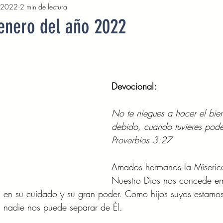
 2022
2 min de lectura
2022
Octubre 2022
Noviembre 2022
Diciembre 
 enero del año 2022
Abril 2023
Mayo 2023
Junio 2023
Julio 2
Devocional: 
2023
Noviembre 2023
Diciembre 2023
Enero 2
No te niegues a hacer el bie
debido, cuando tuvieres pode
Mayo 2024
Devocionales Junio 2024
Devocionales 
Proverbios 3:27 
Amados hermanos la Miserico
Nuestro Dios nos concede em
 en su cuidado y su gran poder. Como hijos suyos estamos
 nadie nos puede separar de Él. 