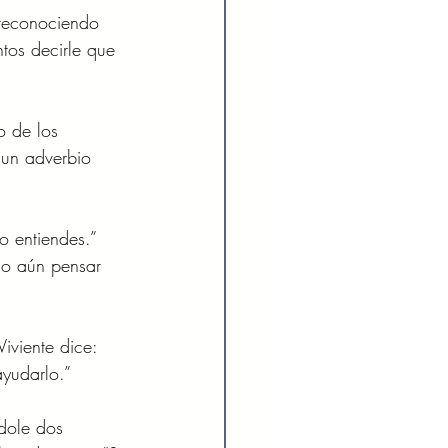
 reconociendo 
tos decirle que 
o de los 
 un adverbio 
 entiendes.” 
 o aún pensar 
iviente dice: 
yudarlo.”  
dole dos 