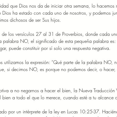
nidad que Dios nos da de iniciar otra semana, lo hacemos
e Dios ha estado con cada uno de nosotros, y podemos jun
mos dichosos de ser Sus hijos. 
 de los versículos 27 al 31 de Proverbios, donde cada un
 la palabra NO, el significado de esta pequeña palabra es:
gar, puede constituir por sí solo una respuesta negativa. 
 utilizamos la expresión: “Qué parte de la palabra NO, no
ue, si decimos NO, es porque no podemos decir, o hacer,
otiva a no negarnos a hacer el bien, la Nueva Traducción V
 bien a todo el que lo merece, cuando esté a tu alcance a
ntado por un intérprete de la ley en Lucas 10:25-37. Hacién