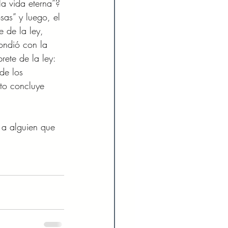
a vida eterna”? 
as” y luego, el 
 de la ley, 
pondió con la 
rete de la ley: 
de los 
sto concluye 
 a alguien que 