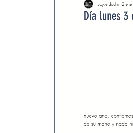
luzyverdadmtl
2 ene
Agosto 2022
Septiembre 
Día lunes 3
Febrero 2023
Marzo 2023
Septiembre 2023
Octubre 
Marzo 2024
Abril 2024
Devocionales Agosto 2024
nuevo año, confiemos
de su mano y nada ni