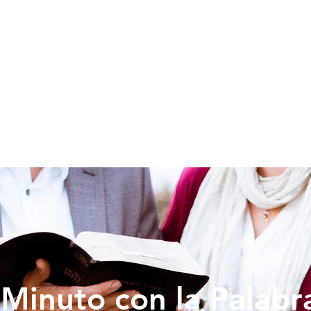
SOY NUEVO
EDUCACION
PREDICAS
DONAR
VIDA IG
Minuto con la Palabr