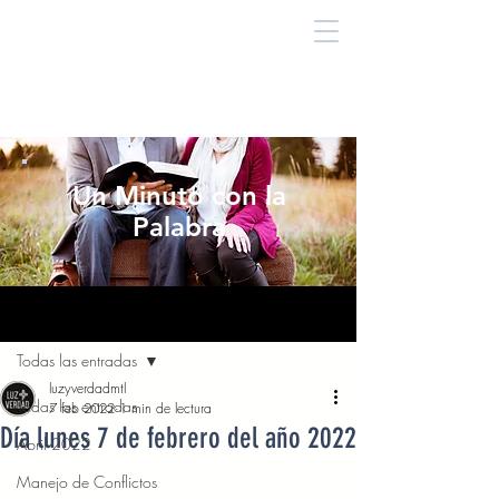
Un Minuto con la
Palabra
Entrada
Todas las entradas
luzyverdadmtl
Todas las entradas
7 feb 2022
1 min de lectura
Día lunes 7 de febrero del año 2022
Abril 2022
Manejo de Conflictos