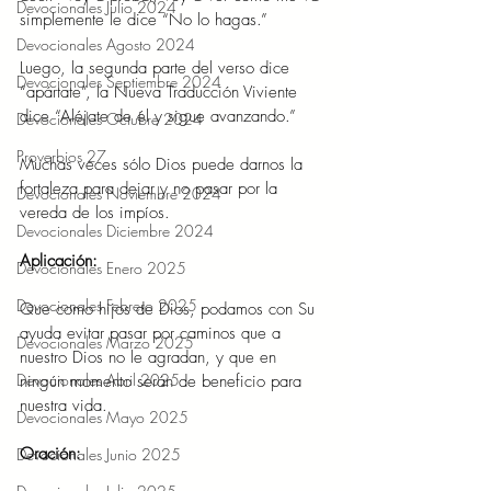
Devocionales Julio 2024
simplemente le dice “No lo hagas.” 
Devocionales Agosto 2024
Luego, la segunda parte del verso dice 
Devocionales Septiembre 2024
“apártate”, la Nueva Traducción Viviente 
dice “Aléjate de él y sigue avanzando.” 
Devocionales Octubre 2024
Proverbios 27
Muchas veces sólo Dios puede darnos la 
fortaleza para dejar y no pasar por la 
Devocionales Noviembre 2024
vereda de los impíos. 
Devocionales Diciembre 2024
Aplicación: 
Devocionales Enero 2025
Devocionales Febrero 2025
Que como hijos de Dios, podamos con Su 
ayuda evitar pasar por caminos que a 
Devocionales Marzo 2025
nuestro Dios no le agradan, y que en 
Devocionales Abril 2025
ningún momento serán de beneficio para 
nuestra vida. 
Devocionales Mayo 2025
Oración: 
Devocionales Junio 2025