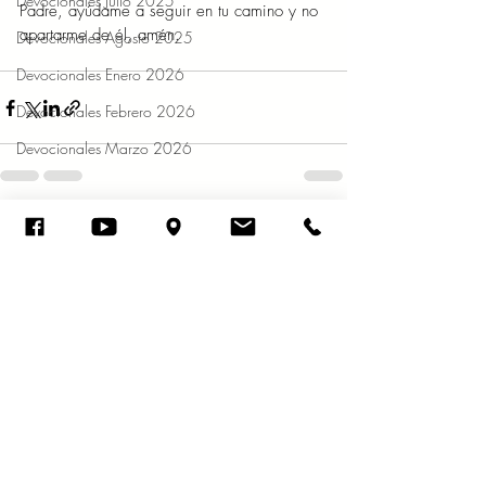
Devocionales Julio 2025
Padre, ayúdame a seguir en tu camino y no 
apartarme de él, amén. 
Devocionales Agosto 2025
Devocionales Enero 2026
Devocionales Febrero 2026
Devocionales Marzo 2026
Entradas recientes
Ver todo