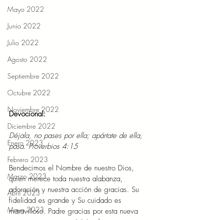
Mayo 2022
Junio 2022
Julio 2022
Agosto 2022
Septiembre 2022
Octubre 2022
Noviembre 2022
Devocional: 
Diciembre 2022
Déjala, no pases por ella; apártate de ella, 
Enero 2023
pasa. Proverbios 4:15 
Febrero 2023
Bendecimos el Nombre de nuestro Dios, 
Marzo 2023
quien merece toda nuestra alabanza, 
adoración y nuestra acción de gracias. Su 
Abril 2023
fidelidad es grande y Su cuidado es 
Mayo 2023
maravilloso. Padre gracias por esta nueva 