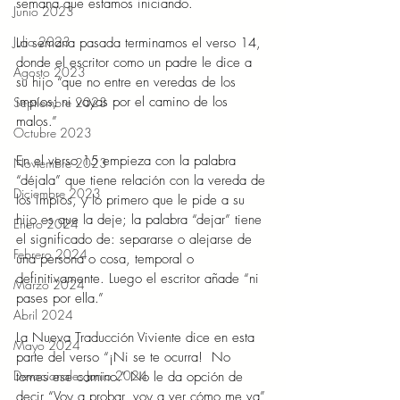
semana que estamos iniciando. 
Junio 2023
Julio 2023
La semana pasada terminamos el verso 14, 
donde el escritor como un padre le dice a 
Agosto 2023
su hijo “que no entre en veredas de los 
impíos; ni vayas por el camino de los 
Septiembre 2023
malos.” 
Octubre 2023
En el verso 15 empieza con la palabra 
Noviembre 2023
“déjala” que tiene relación con la vereda de 
Diciembre 2023
los impíos, y lo primero que le pide a su 
hijo es que la deje; la palabra “dejar” tiene 
Enero 2024
el significado de: separarse o alejarse de 
Febrero 2024
una persona o cosa, temporal o 
definitivamente. Luego el escritor añade “ni 
Marzo 2024
pases por ella.” 
Abril 2024
La Nueva Traducción Viviente dice en esta 
Mayo 2024
parte del verso “¡Ni se te ocurra!  No 
Devocionales Junio 2024
tomes ese camino.” No le da opción de 
decir “Voy a probar, voy a ver cómo me va” 