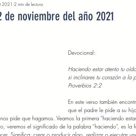
t 2021
2 min de lectura
2022
Octubre 2022
Noviembre 2022
Diciembre 
2 de noviembre del año 2021
Abril 2023
Mayo 2023
Junio 2023
Julio 2
Devocional: 
2023
Noviembre 2023
Diciembre 2023
Enero 2
Haciendo estar atento tu oído
s
i inclinares tu corazón a la 
Mayo 2024
Devocionales Junio 2024
Devocionales 
Proverbios 2:2 
En este verso también encont
que el padre le pide a su hij
 nos pide que hagamos. Veamos la primera “haciendo estar 
ero, veremos el significado de la palabra “haciendo”, es la 
er. Significa: crear o producir algo, realizar o ejecutar u