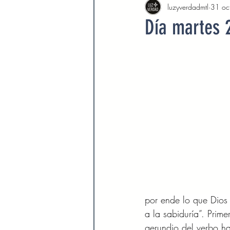
luzyverdadmtl
31 oc
Agosto 2022
Septiembre 
Día martes 
Febrero 2023
Marzo 2023
Septiembre 2023
Octubre 
Marzo 2024
Abril 2024
Devocionales Agosto 2024
por ende lo que Dios
a la sabiduría”. Prim
gerundio del verbo hac