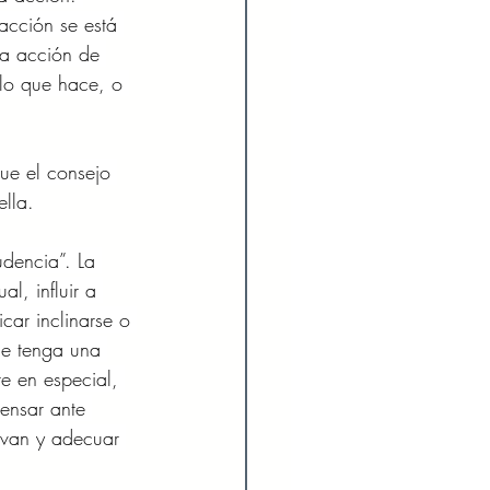
acción se está 
la acción de 
 lo que hace, o 
ue el consejo 
lla. 
udencia”. La 
l, influir a 
ar inclinarse o 
ue tenga una 
e en especial, 
ensar ante 
levan y adecuar 