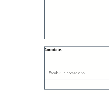
Comentarios
Escribir un comentario...
El amor y la compasión de Dios son
inagotables
INICIO
SO