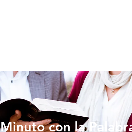
SOY NUEVO
EDUCACION
PREDICAS
DONAR
VIDA IG
Minuto con la Palabr