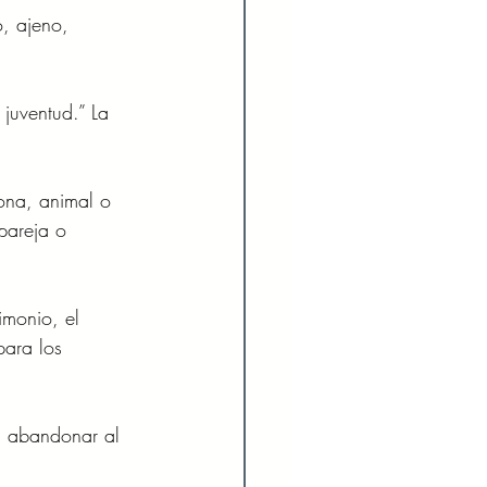
, ajeno, 
juventud.” La 
ona, animal o 
pareja o 
imonio, el 
para los 
, abandonar al 