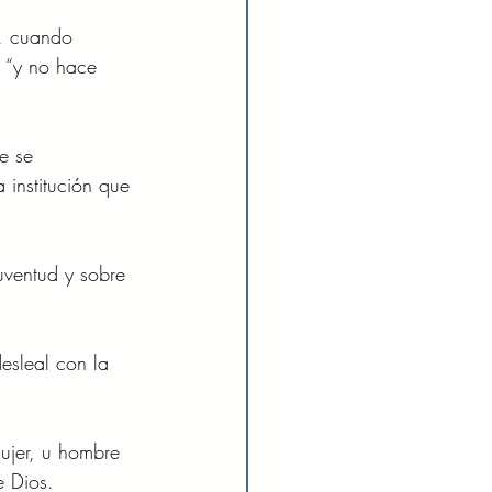
o, cuando 
e “y no hace 
e se 
 institución que 
ventud y sobre 
sleal con la 
ujer, u hombre 
 Dios. 