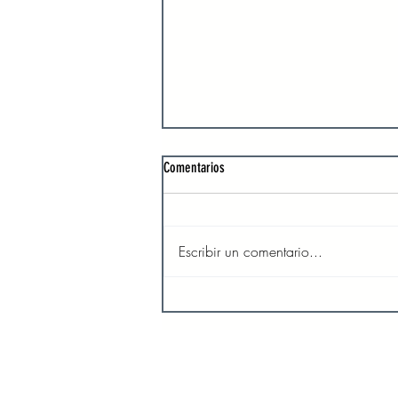
Comentarios
Escribir un comentario...
El amor y la compasión de Dios son
inagotables
INICIO
SO