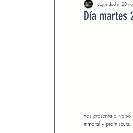
luzyverdadmtl
20 no
Agosto 2022
Septiembre 
Día martes 
Febrero 2023
Marzo 2023
Septiembre 2023
Octubre 
Marzo 2024
Abril 2024
Devocionales Agosto 2024
nos presenta el verso
inmoral y promiscua. 