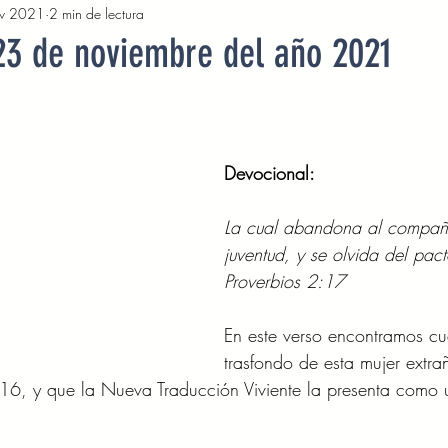
v 2021
2 min de lectura
2022
Octubre 2022
Noviembre 2022
Diciembre 
23 de noviembre del año 2021
Abril 2023
Mayo 2023
Junio 2023
Julio 2
Devocional: 
2023
Noviembre 2023
Diciembre 2023
Enero 2
La cual abandona al compañ
juventud, y se olvida del pac
Mayo 2024
Devocionales Junio 2024
Devocionales 
Proverbios 2:17 
En este verso encontramos cuá
trasfondo de esta mujer extra
 16, y que la Nueva Traducción Viviente la presenta como 