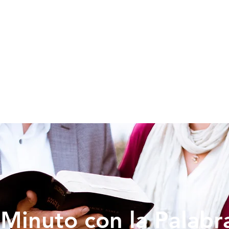
SOY NUEVO
EDUCACION
PREDICAS
DONAR
VIDA IG
Minuto con la Palabr