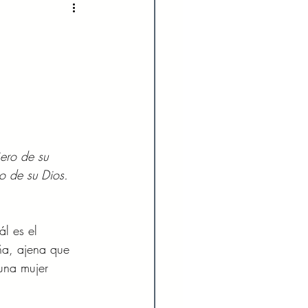
2022
Enero 2023
023
Agosto 2023
024
Febrero 2024
ero de su 
to de su Dios. 
Julio 2024
l es el 
ña, ajena que 
una mujer 