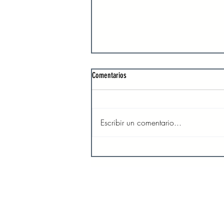
Comentarios
Escribir un comentario...
El amor y la compasión de Dios son
inagotables
INICIO
SO