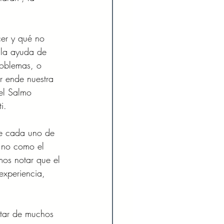
er y qué no 
 la ayuda de 
roblemas, o 
r ende nuestra 
 el Salmo 
i. 
ue cada uno de 
 no como el 
os notar que el 
experiencia, 
utar de muchos 