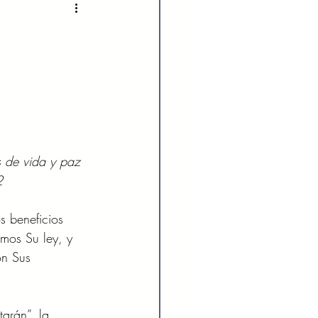
2022
Enero 2023
023
Agosto 2023
024
Febrero 2024
s de vida y paz 
2 
Julio 2024
s beneficios 
mos Su ley, y 
n Sus 
arán”, la 