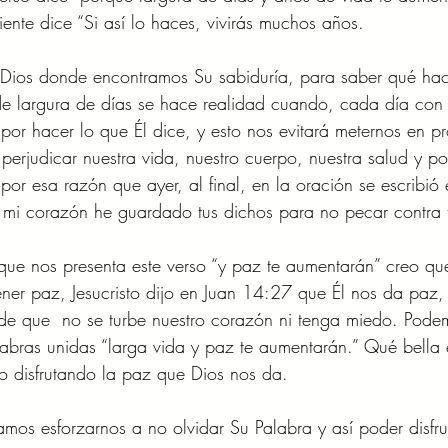
ente dice “Si así lo haces, vivirás muchos años.  
 Dios donde encontramos Su sabiduría, para saber qué hac
de largura de días se hace realidad cuando, cada día con
por hacer lo que Él dice, y esto nos evitará meternos en p
perjudicar nuestra vida, nuestro cuerpo, nuestra salud y po
por esa razón que ayer, al final, en la oración se escribió
mi corazón he guardado tus dichos para no pecar contra t
 que nos presenta este verso “y paz te aumentarán” creo q
ner paz, Jesucristo dijo en Juan 14:27 que Él nos da paz,
de que  no se turbe nuestro corazón ni tenga miedo. Podem
labras unidas “larga vida y paz te aumentarán.” Qué bella 
o disfrutando la paz que Dios nos da. 
os esforzarnos a no olvidar Su Palabra y así poder disfr