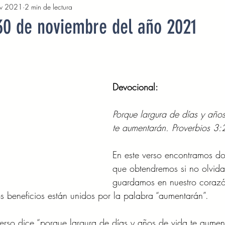
v 2021
2 min de lectura
2022
Octubre 2022
Noviembre 2022
Diciembre 
30 de noviembre del año 2021
Abril 2023
Mayo 2023
Junio 2023
Julio 2
Devocional: 
2023
Noviembre 2023
Diciembre 2023
Enero 2
Porque largura de días y año
te aumentarán. Proverbios 3:
Mayo 2024
Devocionales Junio 2024
Devocionales 
En este verso encontramos do
que obtendremos si no olvida
guardamos en nuestro corazó
 beneficios están unidos por la palabra “aumentarán”.  
verso dice “porque largura de días y años de vida te aument