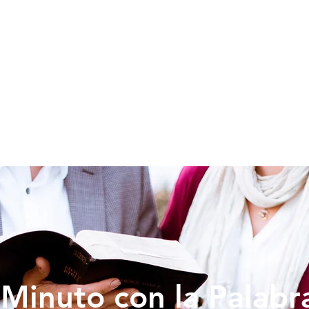
SOY NUEVO
EDUCACION
PREDICAS
DONAR
VIDA IG
Minuto con la Palabr