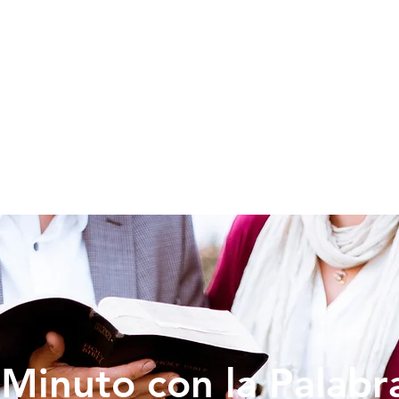
SOY NUEVO
EDUCACION
PREDICAS
DONAR
VIDA IG
Minuto con la Palabr