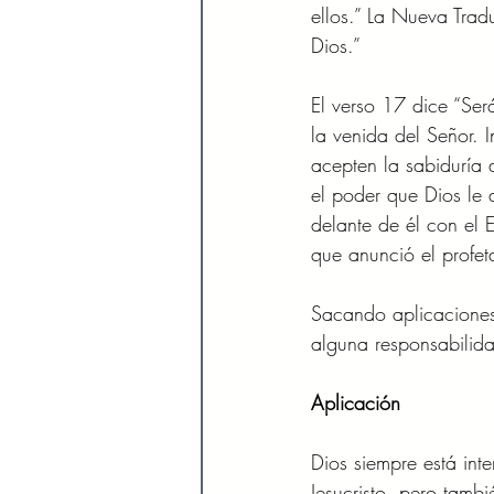
ellos.” La Nueva Trad
Dios.”  
El verso 17 dice “Ser
la venida del Señor. I
acepten la sabiduría 
el poder que Dios le 
delante de él con el E
que anunció el profet
Sacando aplicaciones
alguna responsabilid
Aplicación 
Dios siempre está int
Jesucristo, pero tambi