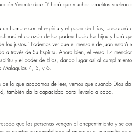
ucción Viviente dice “Y hará que muchos israelitas vuelvan 
á un hombre con el espíritu y el poder de Elías, preparará 
nclinará el corazón de los padres hacia los hijos y hará qu
de los justos.” Podemos ver que el mensaje de Juan estará
da a través de Su Espíritu. Ahora bien, el verso 17 mencio
spíritu y el poder de Elías, dando lugar así al cumplimiento
a Malaquías 4, 5, y 6. 
 de lo que acabamos de leer, vemos que cuando Dios da u
ad, también da la capacidad para llevarlo a cabo.  
eresado que las personas vengan al arrepentimiento y se co
én es nuestra responsabilidad el anunciar el evangelio en e