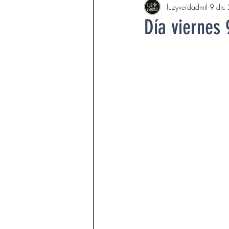
luzyverdadmtl
9 dic
Agosto 2022
Septiembre 
Día viernes
Febrero 2023
Marzo 2023
Septiembre 2023
Octubre 
Marzo 2024
Abril 2024
Devocionales Agosto 2024