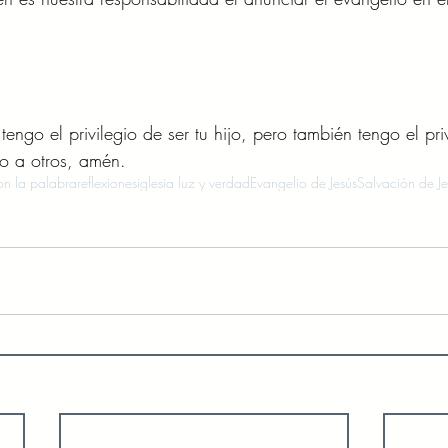
engo el privilegio de ser tu hijo, pero también tengo el priv
o a otros, amén.
n la palabra
reflexiones
iglesia luz y verdad
Evangelio de Jesús
Salvación de Je