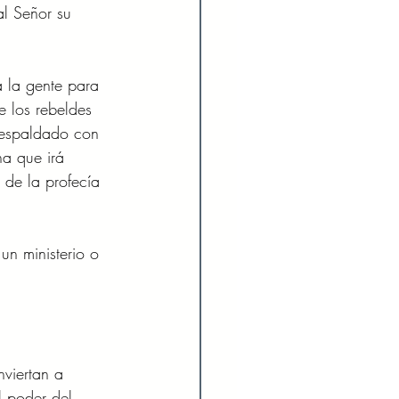
al Señor su 
a la gente para 
e los rebeldes 
 respaldado con 
na que irá 
 de la profecía 
n ministerio o 
nviertan a 
l poder del 