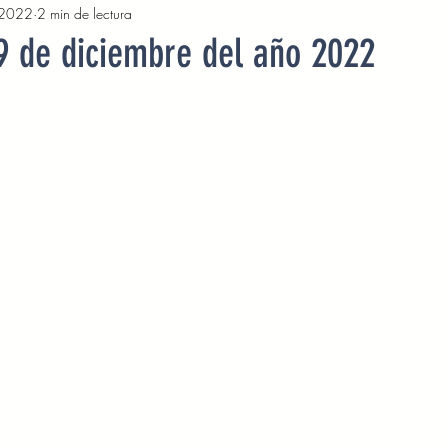
 2022
2 min de lectura
2022
Octubre 2022
Noviembre 2022
Diciembre 
 9 de diciembre del año 2022
Abril 2023
Mayo 2023
Junio 2023
Julio 2
2023
Noviembre 2023
Diciembre 2023
Enero 2
Mayo 2024
Devocionales Junio 2024
Devocionales 