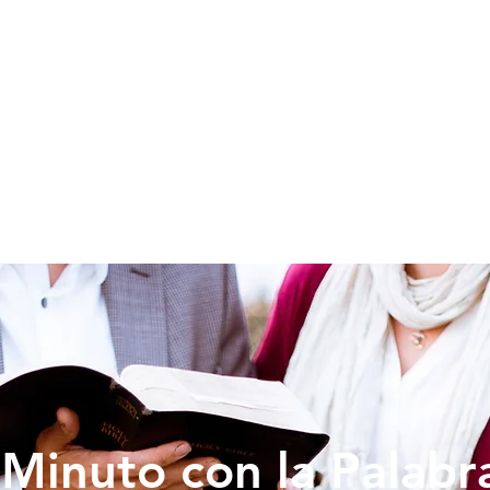
SOY NUEVO
EDUCACION
PREDICAS
DONAR
VIDA IG
Minuto con la Palabr