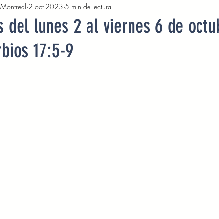
, Montreal
2 oct 2023
5 min de lectura
2022
Octubre 2022
Noviembre 2022
Diciembre 
 del lunes 2 al viernes 6 de octu
bios 17:5-9
Abril 2023
Mayo 2023
Junio 2023
Julio 2
2023
Noviembre 2023
Diciembre 2023
Enero 2
Mayo 2024
Devocionales Junio 2024
Devocionales 