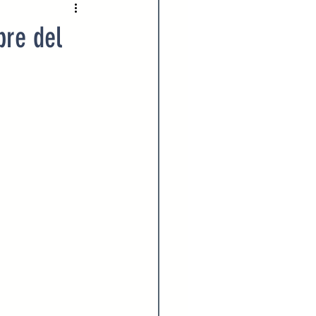
2022
Enero 2023
bre del
023
Agosto 2023
024
Febrero 2024
Julio 2024