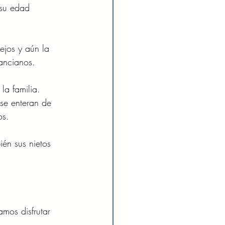
 su edad 
ejos y aún la 
 ancianos.
a familia. 
se enteran de 
os.
én sus nietos 
os disfrutar 