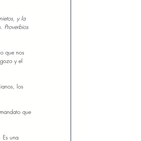
ietos, y la 
. Proverbios 
so que nos 
 gozo y el 
ianos, los 
n mandato que 
. Es una 