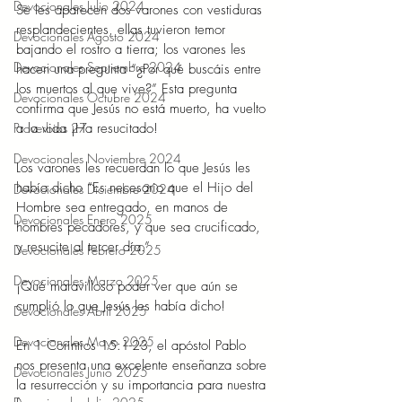
Devocionales Julio 2024
Se les aparecen dos varones con vestiduras 
resplandecientes, ellas tuvieron temor 
Devocionales Agosto 2024
bajando el rostro a tierra; los varones les 
Devocionales Septiembre 2024
hacen una pregunta “¿Por qué buscáis entre 
los muertos al que vive?” Esta pregunta 
Devocionales Octubre 2024
confirma que Jesús no está muerto, ha vuelto 
Proverbios 27
a la vida ¡Ha resucitado!
Devocionales Noviembre 2024
Los varones les recuerdan lo que Jesús les 
había dicho “Es necesario que el Hijo del 
Devocionales Diciembre 2024
Hombre sea entregado, en manos de 
Devocionales Enero 2025
hombres pecadores, y que sea crucificado, 
y resucite al tercer día.”
Devocionales Febrero 2025
Devocionales Marzo 2025
¡Qué maravilloso poder ver que aún se 
cumplió lo que Jesús les había dicho!
Devocionales Abril 2025
Devocionales Mayo 2025
En 1 Corintios 15:1-23, el apóstol Pablo 
nos presenta una excelente enseñanza sobre 
Devocionales Junio 2025
la resurrección y su importancia para nuestra 