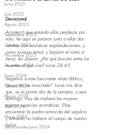
Junio 2023
Julio 2023
Devocional  
Agosto 2023
Aconteció que estando ellas perplejas por 
Septiembre 2023
esto, he aquí se pararon junto a ellas dos 
Octubre 2023
varones con vestiduras resplandecientes; y 
como tuvieron temor, y bajaron el rostro a 
Noviembre 2023
tierra, les dijeron: ¿Por qué buscáis entre los 
Diciembre 2023
muertos al que vive? Lucas 24:4-5
Enero 2024
Llegamos a este fascinante relato Bíblico, 
“Jesucristo ha resucitado”. Lucas nos dice 
Febrero 2024
que, es el primer día de la semana, o sea 
Marzo 2024
domingo, muy de mañana las mujeres 
trajeron especies aromáticas. Ellas 
Abril 2024
encuentran la piedra removida del sepulcro 
Mayo 2024
y entrando no hallaron el cuerpo de nuestro 
Señor.
Devocionales Junio 2024