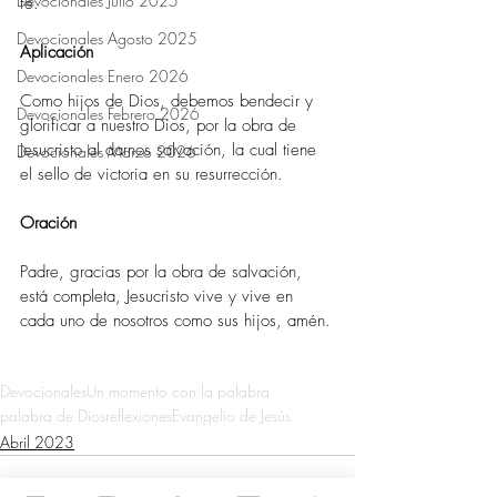
Devocionales Julio 2025
fe.
Devocionales Agosto 2025
Aplicación    
Devocionales Enero 2026
Como hijos de Dios, debemos bendecir y 
Devocionales Febrero 2026
glorificar a nuestro Dios, por la obra de 
Jesucristo al darnos salvación, la cual tiene 
Devocionales Marzo 2026
el sello de victoria en su resurrección.
Oración 
Padre, gracias por la obra de salvación, 
está completa, Jesucristo vive y vive en 
cada uno de nosotros como sus hijos, amén.
Devocionales
Un momento con la palabra
palabra de Dios
reflexiones
Evangelio de Jesús
Abril 2023