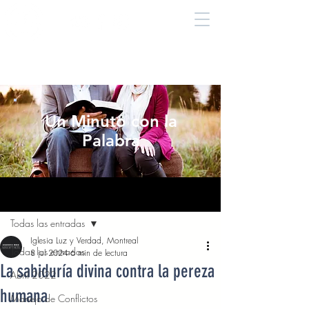
Un Minuto con la
Palabra
Entrada
Todas las entradas
Iglesia Luz y Verdad, Montreal
Todas las entradas
8 jul 2024
6 min de lectura
La sabiduría divina contra la pereza
Abril 2022
humana
Manejo de Conflictos