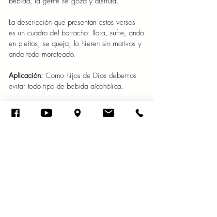
bebida, la gente se goza y disfruta.
La descripción que presentan estos versos 
es un cuadro del borracho: llora, sufre, anda 
en pleitos, se queja, lo hieren sin motivos y 
anda todo moreteado.
Aplicación: 
Como hijos de Dios debemos 
evitar todo tipo de bebida alcohólica.
Oración: 
Padre, ayúdame a permanecer 
firme ante la tentación de la bebida, amén.
Viernes 12 de julio del año 2024
No mires al vino cuando rojea, cuando 
resplandece su color en la copa. Se entra 
suavemente; más al fin como serpiente 
morderá, y como áspid dará dolor. 