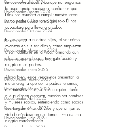
Devocionales Julio 2024
se vuelve realidad; y aunque no tengamos 
la experiencia necesaria, confiamos que 
Devocionales Agosto 2024
Dios nos ayudará a cumplir nuestra tarea 
como padres. Una tarea que solo Él nos 
Devocionales Septiembre 2024
capacitará para llevarla a cabo.
Devocionales Octubre 2024
El ver crecer a nuestros hijos, el ver cómo 
Proverbios 27
avanzan en sus estudios y cómo empiezan 
Devocionales Noviembre 2024
a salir adelante en la vida, formando aún 
ellos su propio hogar, trae satisfacción y 
Devocionales Diciembre 2024
alegría a los padres.
Devocionales Enero 2025
Ahora bien, estos versos nos presentan la 
Devocionales Febrero 2025
mejor alegría que como padres tenemos, 
Devocionales Marzo 2025
que nuestros hijos, sobre cualquier triunfo 
que pudiesen alcanzar, puedan ser hombres 
Devocionales Abril 2025
y mujeres sabios, entendiendo como sabios 
Devocionales Mayo 2025
que tengan temor de Dios y que dirijan su 
vida basándose en ese temor. ¡Esa es una 
Devocionales Junio 2025
alegría extraordinaria!