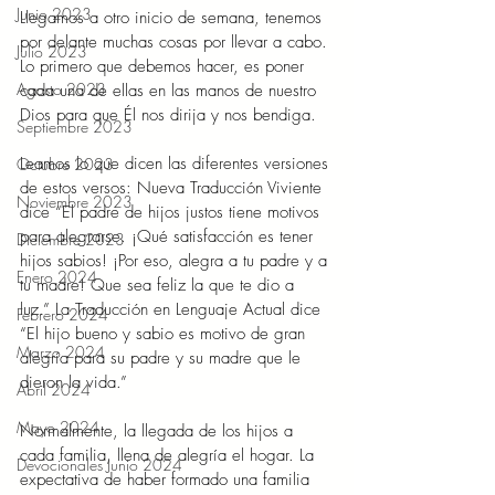
Junio 2023
Llegamos a otro inicio de semana, tenemos 
por delante muchas cosas por llevar a cabo. 
Julio 2023
Lo primero que debemos hacer, es poner 
Agosto 2023
cada una de ellas en las manos de nuestro 
Dios para que Él nos dirija y nos bendiga.
Septiembre 2023
Leamos lo que dicen las diferentes versiones 
Octubre 2023
de estos versos: Nueva Traducción Viviente 
Noviembre 2023
dice “El padre de hijos justos tiene motivos 
para alegrarse. ¡Qué satisfacción es tener 
Diciembre 2023
hijos sabios! ¡Por eso, alegra a tu padre y a 
Enero 2024
tu madre! Que sea feliz la que te dio a 
luz.” La Traducción en Lenguaje Actual dice 
Febrero 2024
“El hijo bueno y sabio es motivo de gran 
Marzo 2024
alegría para su padre y su madre que le 
dieron la vida.”
Abril 2024
Mayo 2024
Normalmente, la llegada de los hijos a 
cada familia, llena de alegría el hogar. La 
Devocionales Junio 2024
expectativa de haber formado una familia 