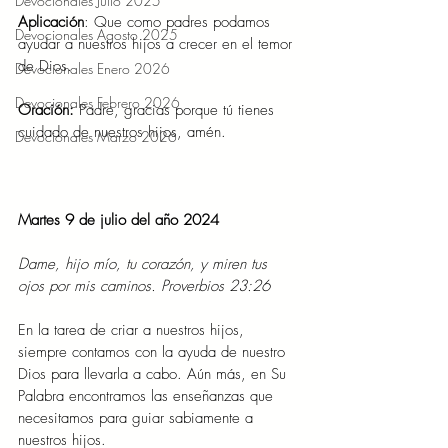
Devocionales Julio 2025
Aplicación
: Que como padres podamos 
Devocionales Agosto 2025
ayudar a nuestros hijos a crecer en el temor 
de Dios.
Devocionales Enero 2026
Devocionales Febrero 2026
Oración: 
Padre, gracias porque tú tienes 
cuidado de nuestros hijos, amén.
Devocionales Marzo 2026
Martes 9 de julio del año 2024
Dame, hijo mío, tu corazón, y miren tus 
ojos por mis caminos. Proverbios 23:26
En la tarea de criar a nuestros hijos, 
siempre contamos con la ayuda de nuestro 
Dios para llevarla a cabo. Aún más, en Su 
Palabra encontramos las enseñanzas que 
necesitamos para guiar sabiamente a 
nuestros hijos.