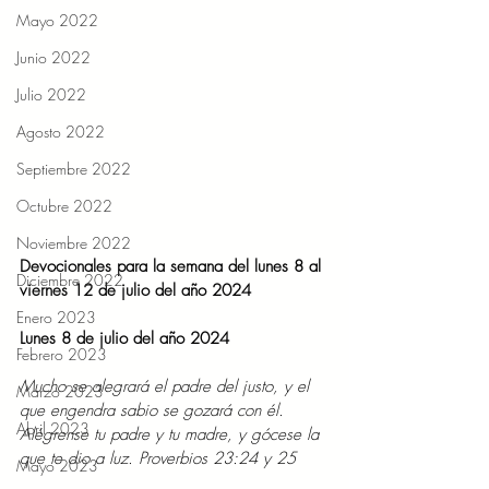
Mayo 2022
Junio 2022
Julio 2022
Agosto 2022
Septiembre 2022
Octubre 2022
Noviembre 2022
Devocionales para la semana del lunes 8 al 
Diciembre 2022
viernes 12 de julio del año 2024
Enero 2023
Lunes 8 de julio del año 2024
Febrero 2023
Mucho se alegrará el padre del justo, y el 
Marzo 2023
que engendra sabio se gozará con él. 
Abril 2023
Alégrense tu padre y tu madre, y gócese la 
que te dio a luz. Proverbios 23:24 y 25
Mayo 2023