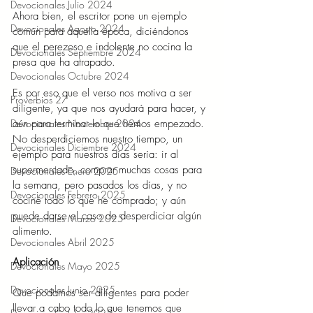
Devocionales Julio 2024
Ahora bien, el escritor pone un ejemplo 
Devocionales Agosto 2024
común para aquella época, diciéndonos 
que el perezoso e indolente no cocina la 
Devocionales Septiembre 2024
presa que ha atrapado.
Devocionales Octubre 2024
Es por eso que el verso nos motiva a ser 
Proverbios 27
diligente, ya que nos ayudará para hacer, y 
aún para terminar lo que hemos empezado. 
Devocionales Noviembre 2024
No desperdiciemos nuestro tiempo, un 
Devocionales Diciembre 2024
ejemplo para nuestros días sería: ir al 
supermercado, comprar muchas cosas para 
Devocionales Enero 2025
la semana, pero pasados los días, y no 
Devocionales Febrero 2025
cociné todo lo que he comprado; y aún 
puede darse el caso de desperdiciar algún 
Devocionales Marzo 2025
alimento.
Devocionales Abril 2025
Aplicación 
Devocionales Mayo 2025
Devocionales Junio 2025
Que podamos ser diligentes para poder 
llevar a cabo todo lo que tenemos que 