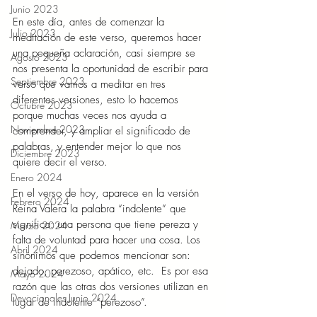
Junio 2023
En este día, antes de comenzar la 
Julio 2023
meditación de este verso, queremos hacer 
una pequeña aclaración, casi siempre se 
Agosto 2023
nos presenta la oportunidad de escribir para 
Septiembre 2023
verso que vamos a meditar en tres 
diferentes versiones, esto lo hacemos 
Octubre 2023
porque muchas veces nos ayuda a 
Noviembre 2023
comprender, y ampliar el significado de 
palabras, y entender mejor lo que nos 
Diciembre 2023
quiere decir el verso.
Enero 2024
En el verso de hoy, aparece en la versión 
Febrero 2024
Reina Valera la palabra “indolente” que 
significa: una persona que tiene pereza y 
Marzo 2024
falta de voluntad para hacer una cosa. Los 
Abril 2024
sinónimos que podemos mencionar son: 
dejado, perezoso, apático, etc.  Es por esa 
Mayo 2024
razón que las otras dos versiones utilizan en 
Devocionales Junio 2024
lugar de indolente “perezoso”.