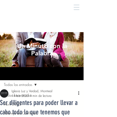
Un Minuto con la
Palabra
Entrada
Todas las entradas
Iglesia Luz y Verdad, Montreal
Todas las entradas
14 feb 2023
1 min de lectura
Ser diligentes para poder llevar a
Abril 2022
cabo todo lo que tenemos que
Manejo de Conflictos