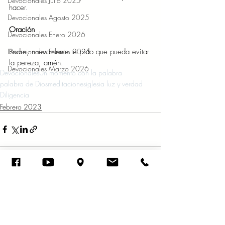
Devocionales Julio 2025
hacer.
Devocionales Agosto 2025
Oración 
Devocionales Enero 2026
Padre, nuevamente te pido que pueda evitar 
Devocionales Febrero 2026
la pereza, amén.
Devocionales Marzo 2026
Devocionales
Un momento con la palabra
palabra de Dios
meditaciones
iglesia luz y verdad
Diligencia
Febrero 2023
Entradas recientes
Ver todo