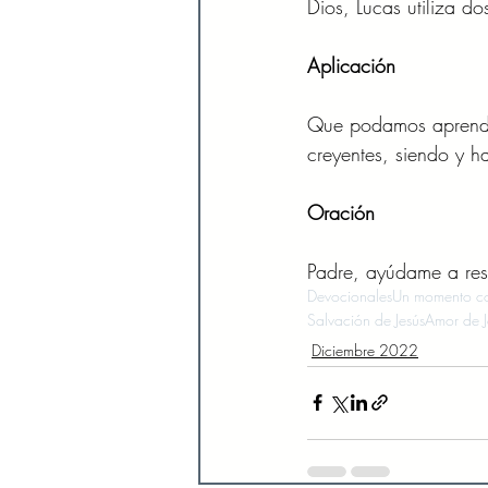
Dios, Lucas utiliza do
Aplicación 
Que podamos aprende
creyentes, siendo y h
Oración 
Padre, ayúdame a res
Devocionales
Un momento co
Salvación de Jesús
Amor de J
Diciembre 2022