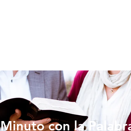
SOY NUEVO
EDUCACION
PREDICAS
DONAR
VIDA IG
Minuto con la Palabr