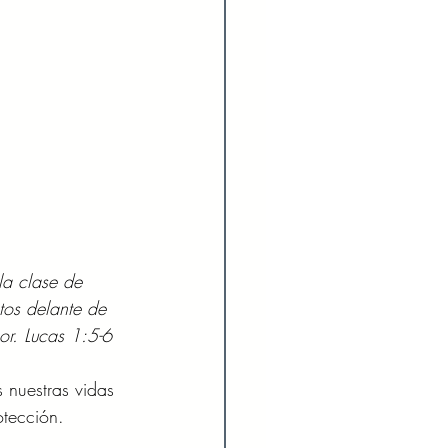
la clase de 
tos delante de 
r. Lucas 1:5-6 
nuestras vidas 
otección. 