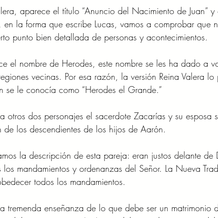
alera, aparece el título “Anuncio del Nacimiento de Juan” y
, en la forma que escribe Lucas, vamos a comprobar que n
erto punto bien detallada de personas y acontecimientos. 
ece el nombre de Herodes, este nombre se les ha dado a va
 regiones vecinas. Por esa razón, la versión Reina Valera l
én se le conocía como “Herodes el Grande.” 
ta otros dos personajes el sacerdote Zacarías y su esposa 
 de los descendientes de los hijos de Aarón. 
amos la descripción de esta pareja: eran justos delante de
os los mandamientos y ordenanzas del Señor. La Nueva Trad
obedecer todos los mandamientos. 
na tremenda enseñanza de lo que debe ser un matrimonio de