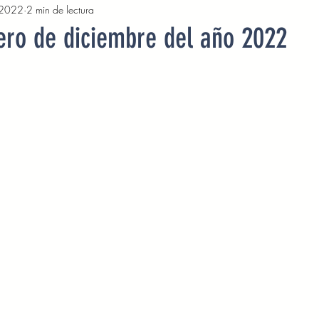
 2022
2 min de lectura
2022
Octubre 2022
Noviembre 2022
Diciembre 
1ero de diciembre del año 2022
Abril 2023
Mayo 2023
Junio 2023
Julio 2
2023
Noviembre 2023
Diciembre 2023
Enero 2
Mayo 2024
Devocionales Junio 2024
Devocionales 