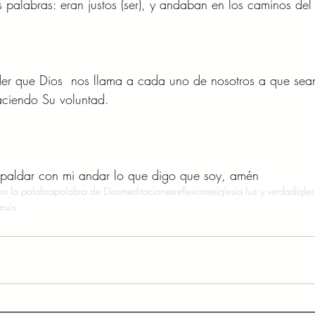
s palabras: eran justos (ser), y andaban en los caminos del 
r que Dios  nos llama a cada uno de nosotros a que sea
aciendo Su voluntad.  
paldar con mi andar lo que digo que soy, amén 
n la palabra
palabra de Dios
meditaciones
reflexiones
iglesia luz y verdad
igles
esús