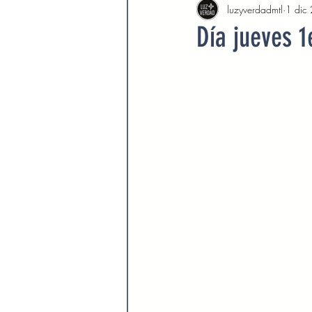
luzyverdadmtl
1 dic
Agosto 2022
Septiembre 
Día jueves 
Febrero 2023
Marzo 2023
Septiembre 2023
Octubre 
Marzo 2024
Abril 2024
Devocionales Agosto 2024