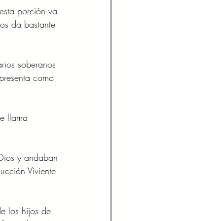
 esta porción va 
os da bastante 
rios soberanos 
o presenta como 
se llama 
 Dios y andaban 
ucción Viviente 
 los hijos de 