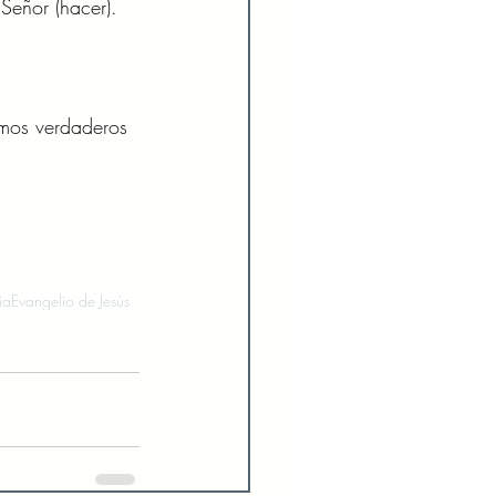
Señor (hacer). 
mos verdaderos 
ia
Evangelio de Jesús