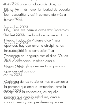
Junio 2023
nuestro alcance la Palabra de Dios, La 
Biblia! Aún más, tener la libertad de poderla 
Julio 2023
leer, escudriñar y así ir conociendo más a 
Agosto 2023
nuestro Dios. 
Septiembre 2023
Hoy, Dios nos permite comenzar Proverbios 
Octubre 2023
12, estaremos meditando en el verso 1. La 
Nueva Traducción Viviente dice “Para 
Noviembre 2023
aprender, hay que amar la disciplina; es 
tonto despreciar la corrección.” La 
Diciembre 2023
Traducción en Lenguaje Actual dice “Quien 
Enero 2024
ama la corrección, también ama el 
conocimiento; ¡hay que ser tonto para no 
Febrero 2024
aprender del castigo! 
Marzo 2024
Cada una de las versiones nos presentan a 
Abril 2024
la persona que ama la instrucción, ama la 
Mayo 2024
disciplina o la corrección, es aquella 
persona que ama la sabiduría, ama el 
Devocionales Junio 2024
conocimiento y siempre desea aprender. 