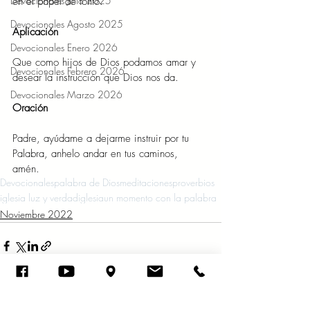
Devocionales Julio 2025
en el papel de tonto.” 
Devocionales Agosto 2025
Aplicación 
Devocionales Enero 2026
Que como hijos de Dios podamos amar y 
Devocionales Febrero 2026
desear la instrucción que Dios nos da. 
Devocionales Marzo 2026
Oración 
Padre, ayúdame a dejarme instruir por tu 
Palabra, anhelo andar en tus caminos, 
amén.   
Devocionales
palabra de Dios
meditaciones
proverbios
iglesia luz y verdad
iglesia
un momento con la palabra
Noviembre 2022