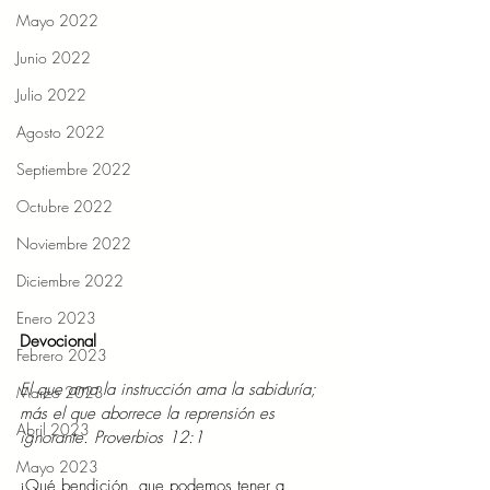
Mayo 2022
Junio 2022
Julio 2022
Agosto 2022
Septiembre 2022
Octubre 2022
Noviembre 2022
Diciembre 2022
Enero 2023
Devocional 
Febrero 2023
El que ama la instrucción ama la sabiduría; 
Marzo 2023
más el que aborrece la reprensión es 
Abril 2023
ignorante. Proverbios 12:1 
Mayo 2023
¡Qué bendición, que podemos tener a 