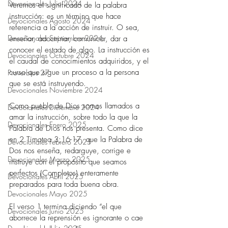
Devocionales Julio 2024
Veremos el significado de la palabra 
instrucción: es un término que hace 
Devocionales Agosto 2024
referencia a la acción de instruir. O sea, 
Devocionales Septiembre 2024
enseñar, adoctrinar, comunicar, dar a 
conocer el estado de algo. La instrucción es 
Devocionales Octubre 2024
el caudal de conocimientos adquiridos, y el 
curso que sigue un proceso a la persona 
Proverbios 27
que se está instruyendo. 
Devocionales Noviembre 2024
Como pueblo de Dios somos llamados a 
Devocionales Diciembre 2024
amar la instrucción, sobre todo la que la 
Devocionales Enero 2025
Palabra de Dios nos presenta. Como dice 
en 2 Timoteo 3;16-17, que la Palabra de 
Devocionales Febrero 2025
Dos nos enseña, redarguye, corrige e 
Devocionales Marzo 2025
instruye con el propósito que seamos 
perfectos (Completos) enteramente 
Devocionales Abril 2025
preparados para toda buena obra. 
Devocionales Mayo 2025
El verso 1 termina diciendo “el que 
Devocionales Junio 2025
aborrece la reprensión es ignorante o cae 