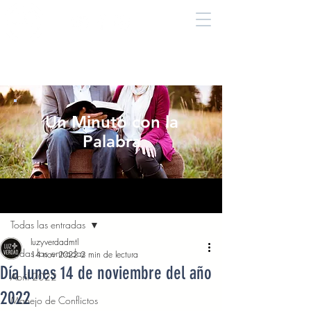
Un Minuto con la
Palabra
Entrada
Todas las entradas
luzyverdadmtl
Todas las entradas
14 nov 2022
2 min de lectura
Día lunes 14 de noviembre del año
Abril 2022
2022
Manejo de Conflictos