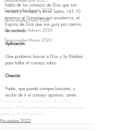
Devocionales Julio 2025
habla de los consejos de Dios que son 
Devocionales Agosto 2025
verdad y firmeza; y en el Salmo 143:10 
tenemos al Consejero por excelencia, el 
Devocionales Enero 2026
Espíritu de Dios que nos guía por camino 
Devocionales Febrero 2026
de rectitud. 
Devocionales Marzo 2026
Aplicación 
Que podamos buscar a Dios y Su Palabra 
para hallar el consejo sabio. 
Oración 
Padre, que pueda siempre buscarte, y 
recibir de ti el consejo oportuno, amén. 
Devocionales
Un momento con la palabra
palabra de Dios
meditaciones
reflexiones
proverbios
iglesia luz y verdad
iglesia
Noviembre 2022