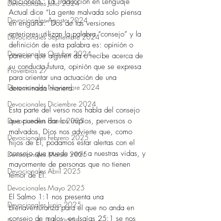
traicionero.” La Traducción en Lenguaje 
Devocionales Julio 2024
Actual dice “La gente malvada solo piensa 
Devocionales Agosto 2024
en engañar.” Dos de las versiones 
anteriores utilizan la palabra “consejo” y la 
Devocionales Septiembre 2024
definición de esta palabra es: opinión o 
Devocionales Octubre 2024
parecer que alguien da o recibe acerca de 
su conducta futura, opinión que se expresa 
Proverbios 27
para orientar una actuación de una 
Devocionales Noviembre 2024
determinada manera. 
Devocionales Diciembre 2024
Esta parte del verso nos habla del consejo 
Devocionales Enero 2025
que pueden dar los impíos, perversos o 
malvados. Dios nos advierte que, como 
Devocionales Febrero 2025
hijos de Él, podamos estar alertas con el 
consejo que puede venir a nuestras vidas, y 
Devocionales Marzo 2025
mayormente de personas que no tienen 
Devocionales Abril 2025
temor de Él.  
Devocionales Mayo 2025
El Salmo 1:1 nos presenta una 
Devocionales Junio 2025
bienaventuranza para el que no anda en 
consejo de malos, en Isaías 25:1 se nos 