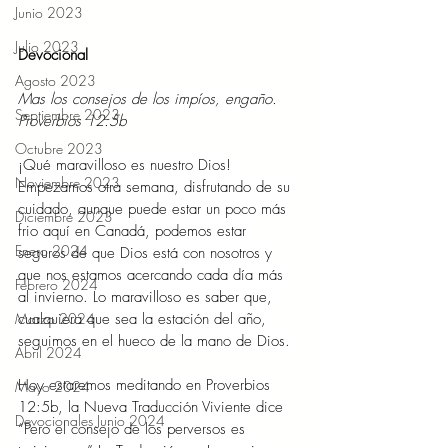
Junio 2023
Julio 2023
Devocional 
Agosto 2023
Mas los consejos de los impíos, engaño.
Septiembre 2023
Proverbios 12:5b 
Octubre 2023
¡Qué maravilloso es nuestro Dios! 
Noviembre 2023
Empezamos otra semana, disfrutando de su 
cuidado, aunque puede estar un poco más 
Diciembre 2023
frio aquí en Canadá, podemos estar 
Enero 2024
seguros de que Dios está con nosotros y 
que nos estamos acercando cada día más 
Febrero 2024
al invierno. Lo maravilloso es saber que, 
Marzo 2024
cualquiera que sea la estación del año, 
seguimos en el hueco de la mano de Dios. 
Abril 2024
Hoy estaremos meditando en Proverbios 
Mayo 2024
12:5b, la Nueva Traducción Viviente dice 
Devocionales Junio 2024
“Pero el consejo de los perversos es 