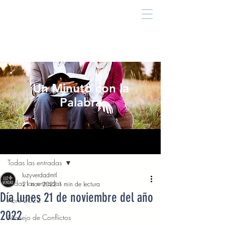
Un Minuto con la
Palabra
Entrada
Todas las entradas
luzyverdadmtl
Todas las entradas
21 nov 2022
1 min de lectura
Día lunes 21 de noviembre del año
Abril 2022
2022
Manejo de Conflictos