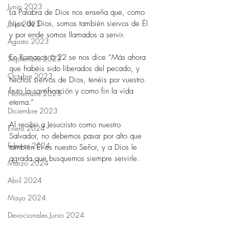
Junio 2023
La Palabra de Dios nos enseña que, como 
hijos de Dios, somos también siervos de Él 
Julio 2023
y por ende somos llamados a servir.
Agosto 2023
En Romanos 6:22 se nos dice “Más ahora 
Septiembre 2023
que habéis sido liberados del pecado, y 
Octubre 2023
hechos siervos de Dios, tenéis por vuestro 
fruto la santificación y como fin la vida 
Noviembre 2023
eterna.”
Diciembre 2023
Al recibir a Jesucristo como nuestro 
Enero 2024
Salvador, no debemos pasar por alto que 
Febrero 2024
también Él es nuestro Señor, y a Dios le 
agrada que busquemos siempre servirle.
Marzo 2024
Abril 2024
Mayo 2024
Devocionales Junio 2024