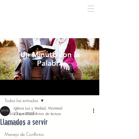
Un Minuto con la
Palabra
Entrada
Todas las entradas
Iglesia Luz y Verdad, Montreal
Todas las entradas
23 jun 2023
1 min de lectura
Llamados a servir
Abril 2022
Manejo de Conflictos