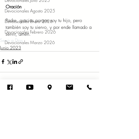
Devocionales Julio 2025
Oración
Devocionales Agosto 2025
Padre, gracias porque soy tu hijo, pero 
Devocionales Enero 2026
también soy tu siervo, y por ende llamado a 
Devocionales Febrero 2026
servir, amén.
Servir a Dios
Devocionales Marzo 2026
Junio 2023
Entradas recientes
Ver todo