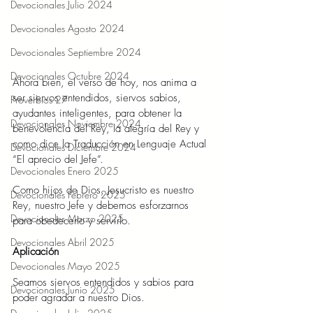
Devocionales Julio 2024
Devocionales Agosto 2024
Devocionales Septiembre 2024
Devocionales Octubre 2024
Ahora bien, el verso de hoy, nos anima a 
ser siervos entendidos, siervos sabios, 
Proverbios 27
ayudantes inteligentes, para obtener la 
Devocionales Noviembre 2024
benevolencia del Rey, la alegría del Rey y 
como dice la Traducción en Lenguaje Actual 
Devocionales Diciembre 2024
“El aprecio del Jefe”.
Devocionales Enero 2025
Como hijos de Dios, Jesucristo es nuestro 
Devocionales Febrero 2025
Rey, nuestro Jefe y debemos esforzarnos 
Devocionales Marzo 2025
para obedecerlo y servirlo.
Devocionales Abril 2025
Aplicación
Devocionales Mayo 2025
Seamos siervos entendidos y sabios para 
Devocionales Junio 2025
poder agradar a nuestro Dios.