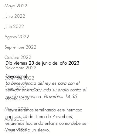
Mayo 2022
Junio 2022
Julio 2022
Agosto 2022
Septiembre 2022
Octubre 2022
Día viernes 23 de junio del año 2023  
Noviembre 2022
Devocional
Diciembre 2022
La benevolencia del rey es para con el 
Enero 2023
servidor entendido; más su enojo contra el 
que lo avergüenza. Proverbios 14:35
Febrero 2023
Marzo 2023
Hoy estaremos terminando este hermoso 
capítulo 14 del Libro de Proverbios, 
Abril 2023
estaremos haciendo énfasis como debe ser 
Mayo 2023
un servidor o un siervo.