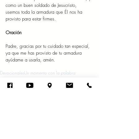
como un buen soldado de Jesucristo, 
usemos toda la armadura que Él nos ha 
provisto para estar firmes.
Oración 
Padre, gracias por tu cuidado tan especial, 
ya que me has provisto de tu armadura 
ayúdame a usarla, amén. 
Devocionales
Un momento con la palabra
palabra de Dios
meditaciones
reflexiones
iglesia luz y verdad
Evangelio de Jesús
Usando la armadura de Dios
Enero 2023