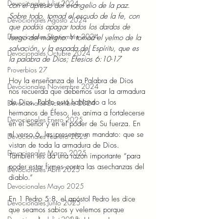
Devocionales Julio 2024
con el apresto del evangelio de la paz. 
Sobre todo, tomad el escudo de la fe, con 
Devocionales Agosto 2024
que podáis apagar todos los dardos de 
Devocionales Septiembre 2024
fuego del maligno. Y tomad el yelmo de la 
salvación, y la espada del Espíritu, que es 
Devocionales Octubre 2024
la palabra de Dios; Efesios 6:10-17 
Proverbios 27
Hoy la enseñanza de la Palabra de Dios 
Devocionales Noviembre 2024
nos recuerda que debemos usar la armadura 
de Dios. Pablo está hablando a los 
Devocionales Diciembre 2024
hermanos de Éfeso, les anima a fortalecerse 
Devocionales Enero 2025
en el Señor y en el poder de Su fuerza. En 
el verso 6, les presenta un mandato: que se 
Devocionales Febrero 2025
vistan de toda la armadura de Dios. 
Devocionales Marzo 2025
También les da una razón importante “para 
poder estar firmes contra las asechanzas del 
Devocionales Abril 2025
diablo.” 
Devocionales Mayo 2025
En 1 Pedro 5:8, el apóstol Pedro les dice 
Devocionales Junio 2025
que seamos sabios y velemos porque 