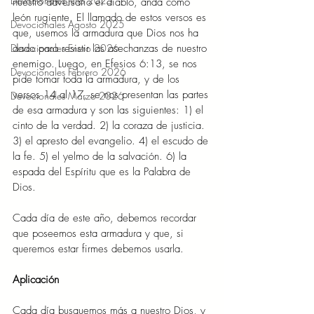
Devocionales Julio 2025
nuestro adversario el diablo, anda como 
león rugiente. El llamado de estos versos es 
Devocionales Agosto 2025
que, usemos la armadura que Dios nos ha 
Devocionales Enero 2026
dado para resistir las asechanzas de nuestro 
enemigo. Luego, en Efesios 6:13, se nos 
Devocionales Febrero 2026
pide tomar toda la armadura, y de los 
versos 14 al 17, se nos presentan las partes 
Devocionales Marzo 2026
de esa armadura y son las siguientes: 1) el 
cinto de la verdad. 2) la coraza de justicia. 
3) el apresto del evangelio. 4) el escudo de 
la fe. 5) el yelmo de la salvación. 6) la 
espada del Espíritu que es la Palabra de 
Dios. 
Cada día de este año, debemos recordar 
que poseemos esta armadura y que, si 
queremos estar firmes debemos usarla.  
Aplicación 
Cada día busquemos más a nuestro Dios, y 