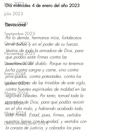
Junio 2023
Día miércoles 4 de enero del año 2023  
Julio 2023
Agosto 2023
Devocional  
Septiembre 2023
Por lo demás, hermanos míos, fortaleceos 
Octubre 2023
en el Señor, y en el poder de su fuerza. 
Vestíos de toda la armadura de Dios, para 
Noviembre 2023
que podáis estar firmes contra las 
Diciembre 2023
asechanzas del diablo. Porque no tenemos 
lucha contra sangre y carne, sino contra 
Enero 2024
principados, contra potestades, contra los 
gobernadores de las tinieblas de este siglo, 
Febrero 2024
contra huestes espirituales de maldad en las 
Marzo 2024
regiones celestes. Por tanto, tomad toda la 
armadura de Dios, para que podáis resistir 
Abril 2024
en el día malo, y habiendo acabado todo, 
Mayo 2024
estar firmes. Estad, pues, firmes, ceñidos 
vuestros lomos con la verdad, y vestidos con 
Devocionales Junio 2024
la coraza de justicia, y calzados los pies 