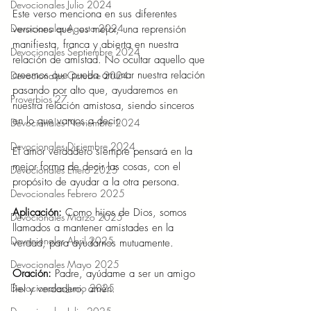
Devocionales Julio 2024
Este verso menciona en sus diferentes 
Devocionales Agosto 2024
versiones que, es mejor, una reprensión 
manifiesta, franca y abierta en nuestra 
Devocionales Septiembre 2024
relación de amistad. No ocultar aquello que 
creemos que pueda arruinar nuestra relación 
Devocionales Octubre 2024
pasando por alto que, ayudaremos en 
Proverbios 27
nuestra relación amistosa, siendo sinceros 
en lo que vamos a decir.
Devocionales Noviembre 2024
Devocionales Diciembre 2024
El amor verdadero siempre pensará en la 
mejor forma de decir las cosas, con el 
Devocionales Enero 2025
propósito de ayudar a la otra persona.
Devocionales Febrero 2025
Aplicación:
 Como hijos de Dios, somos 
Devocionales Marzo 2025
llamados a mantener amistades en la 
Devocionales Abril 2025
verdad, para ayudarnos mutuamente.
Devocionales Mayo 2025
Oración: 
Padre, ayúdame a ser un amigo 
Devocionales Junio 2025
fiel y verdadero, amén.