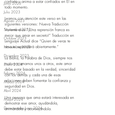
conforta y anima a estar confiados en Él en 
Junio 2023
todo momento.
Julio 2023
Leamos con atención este verso en las 
Agosto 2023
siguientes versiones: Nueva Traducción 
Septiembre 2023
Viviente dice “¡Una reprensión franca es 
mejor que amar en secreto!” Traducción en 
Octubre 2023
Lenguaje Actual dice “Quien de veras te 
ama te reprenderá abiertamente.”
Noviembre 2023
Diciembre 2023
La Biblia, la Palabra de Dios, siempre nos 
motiva a amarnos unos a otros, este amor 
Enero 2024
debe estar basado en la verdad, sinceridad 
Febrero 2024
con los demás y cada una de esas 
relaciones deben fomentar la confianza y 
Marzo 2024
seguridad en Dios.
Abril 2024
Una persona que ama estará interesada en 
Mayo 2024
demostrar ese amor, ayudándola, 
Devocionales Junio 2024
animándola y aconsejándola.