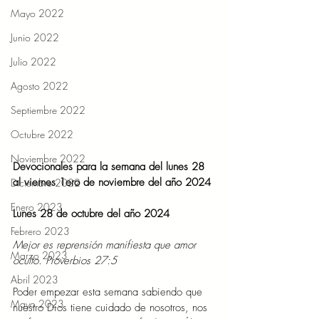
Mayo 2022
Junio 2022
Julio 2022
Agosto 2022
Septiembre 2022
Octubre 2022
Noviembre 2022
Devocionales para la semana del lunes 28 
al viernes 1ero de noviembre del año 2024
Diciembre 2022
Enero 2023
Lunes 28 de octubre del año 2024
Febrero 2023
Mejor es reprensión manifiesta que amor 
Marzo 2023
oculto. Proverbios 27:5
Abril 2023
Poder empezar esta semana sabiendo que 
Mayo 2023
nuestro Dios tiene cuidado de nosotros, nos 