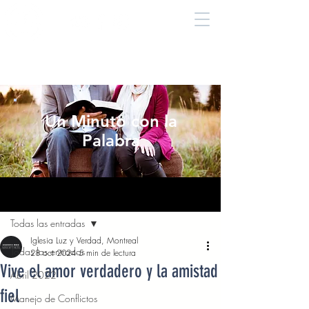
Un Minuto con la
Palabra
Entrada
Todas las entradas
Iglesia Luz y Verdad, Montreal
Todas las entradas
28 oct 2024
5 min de lectura
Vive el amor verdadero y la amistad
Abril 2022
fiel
Manejo de Conflictos