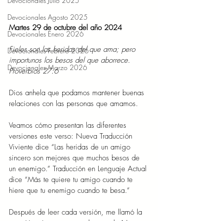
Devocionales Julio 2025
Devocionales Agosto 2025
Martes 29 de octubre del año 2024
Devocionales Enero 2026
Fieles son las heridas del que ama; pero 
Devocionales Febrero 2026
importunos los besos del que aborrece. 
Devocionales Marzo 2026
Proverbios 27:6
Dios anhela que podamos mantener buenas 
relaciones con las personas que amamos.
Veamos cómo presentan las diferentes 
versiones este verso: Nueva Traducción 
Viviente dice “Las heridas de un amigo 
sincero son mejores que muchos besos de 
un enemigo.” Traducción en Lenguaje Actual 
dice “Más te quiere tu amigo cuando te 
hiere que tu enemigo cuando te besa.”
Después de leer cada versión, me llamó la 