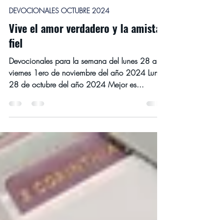
Iglesia Luz y Verdad, Montreal
28 oct 2024
5 min de lectura
DEVOCIONALES OCTUBRE 2024
Vive el amor verdadero y la amistad
fiel
Devocionales para la semana del lunes 28 al
viernes 1ero de noviembre del año 2024 Lunes
28 de octubre del año 2024 Mejor es...