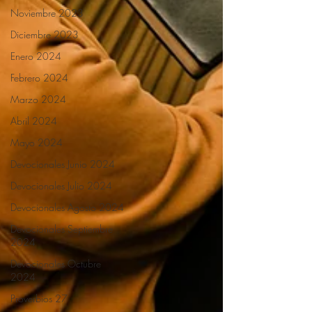
Noviembre 2023
Diciembre 2023
Enero 2024
Febrero 2024
Marzo 2024
Abril 2024
Mayo 2024
Devocionales Junio 2024
Devocionales Julio 2024
Devocionales Agosto 2024
Devocionales Septiembre
2024
Devocionales Octubre
2024
Proverbios 27